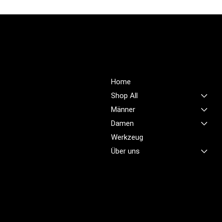
PROFIOUTFIT.CH
Über Uns
Shop
Unsere Mission ist es,
Home
unübertroffene Qualität und
Shop All
Service im Bereich
Männer
Arbeitskleidung zu bieten,
Damen
damit Sie sich jeden Tag
sicher, komfortabel und
Werkzeug
professionell fühlen.
Über uns
Brünigstrasse 46
CH-6055 Alpnach
+41 79 701 47 22
info@profioutfit.ch