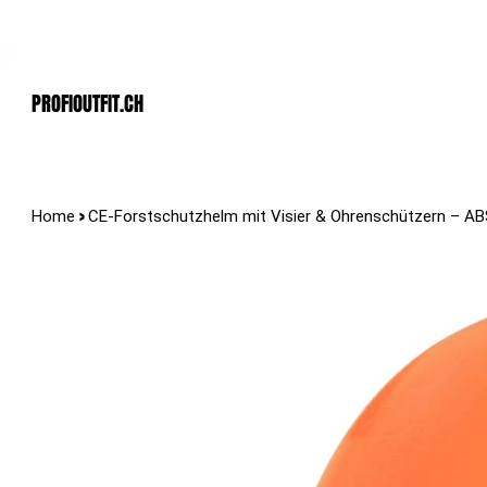
Der Schweizer Top Shop für den Profi Alltag!
PROFIOUTFIT.cH
>
Home
CE-Forstschutzhelm mit Visier & Ohrenschützern – ABS