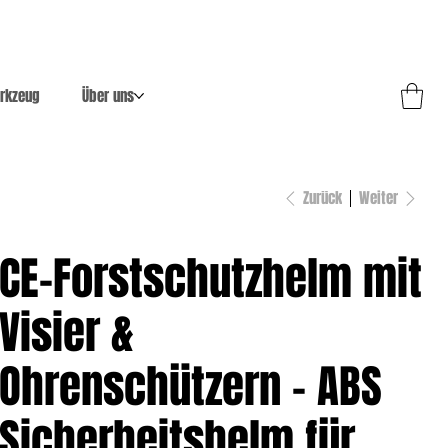
rkzeug
Über uns
Zurück
Weiter
CE-Forstschutzhelm mit
Visier &
Ohrenschützern – ABS
Sicherheitshelm für