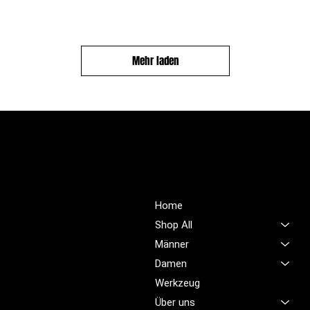
Mehr laden
PROFIOUTFIT.CH
Über Uns
Shop
Unsere Mission ist es,
Home
unübertroffene Qualität und
Shop All
Service im Bereich
Männer
Arbeitskleidung zu bieten,
Damen
damit Sie sich jeden Tag
sicher, komfortabel und
Werkzeug
professionell fühlen.
Über uns