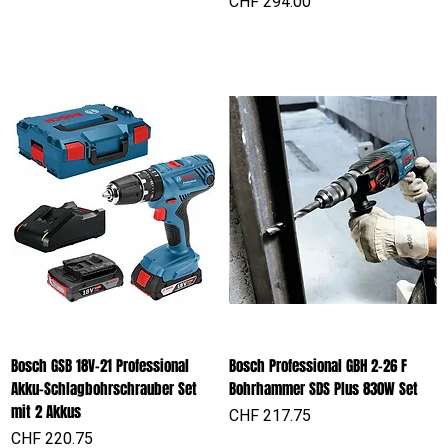
Preis
CHF 294.00
Bosch GSB 18V-21 Professional
Bosch Professional GBH 2-26 F
Akku-Schlagbohrschrauber Set
Bohrhammer SDS Plus 830W Set
mit 2 Akkus
Preis
CHF 217.75
Preis
CHF 220.75