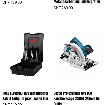
Metallbearbeitung und Entgraten
Preis
CHF 139.00
Preis
CHF 269.00
RUKO FLOWSTEP HSS Metallbohrer
Bosch Professional GKS 85G
Satz 3-teilig im praktischen Etui
Handkreissäge 2200W 235mm für
Profis
Preis
CHF 210.00