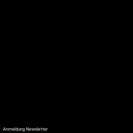
Brünigstrasse 46
CH-6055 Alpnach
+41 79 701 47 22
info@profioutfit.ch
Rechtliches
FAQ
Impressum
Datenschutz
AGB
Rückerstattungsrichtlinie
Anmeldung Newsletter