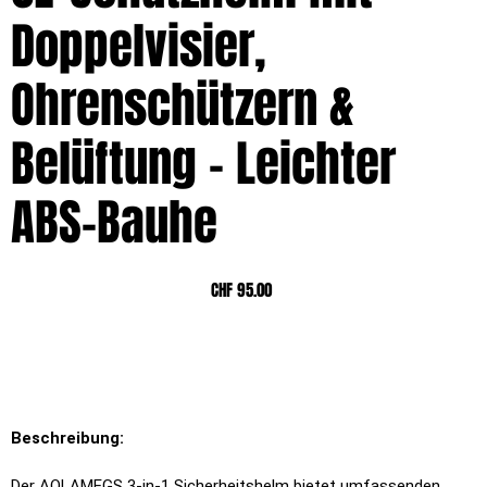
Doppelvisier,
Ohrenschützern &
Belüftung – Leichter
ABS-Bauhe
Preis
CHF 95.00
Beschreibung:
Der AOLAMEGS 3-in-1 Sicherheitshelm bietet umfassenden