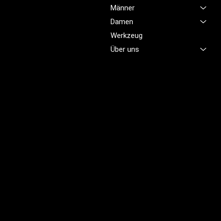
Service im Bereich
Männer
Arbeitskleidung zu bieten,
Damen
damit Sie sich jeden Tag
sicher, komfortabel und
Werkzeug
professionell fühlen.
Über uns
Brünigstrasse 46
CH-6055 Alpnach
+41 79 701 47 22
info@profioutfit.ch
Rechtliches
FAQ
Impressum
Datenschutz