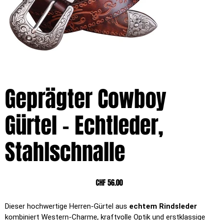
Geprägter Cowboy
Gürtel – Echtleder,
Stahlschnalle
Preis
CHF 56.00
Dieser hochwertige Herren-Gürtel aus
echtem Rindsleder
kombiniert Western-Charme, kraftvolle Optik und erstklassige