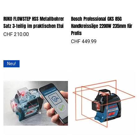
RUKO FLOWSTEP HSS Metallbohrer
Bosch Professional GKS 85G
Satz 3-teilig im praktischen Etui
Handkreissäge 2200W 235mm für
Profis
Preis
CHF 210.00
Preis
CHF 449.99
Neu!