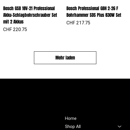
Bosch GSB 18V-21 Professional
Bosch Professional GBH 2-26 F
Akku-Schlagbohrschrauber Set
Bohrhammer SDS Plus 830W Set
mit 2 Akkus
Preis
CHF 217.75
Preis
CHF 220.75
Mehr laden
PROFIOUTFIT.CH
Über Uns
Shop
Unsere Mission ist es,
Home
unübertroffene Qualität und
Shop All