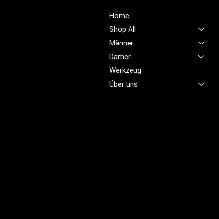
Unsere Mission ist es,
Home
unübertroffene Qualität und
Shop All
Service im Bereich
Männer
Arbeitskleidung zu bieten,
Damen
damit Sie sich jeden Tag
sicher, komfortabel und
Werkzeug
professionell fühlen.
Über uns
Brünigstrasse 46
CH-6055 Alpnach
+41 79 701 47 22
info@profioutfit.ch
Rechtliches