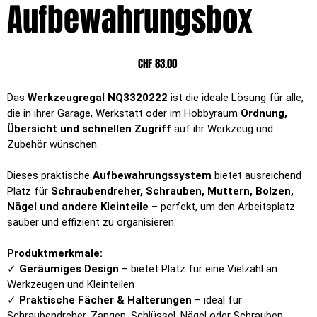
Aufbewahrungsbox
Preis
CHF 83.00
Das
Werkzeugregal NQ3320222
ist die ideale Lösung für alle,
die in ihrer Garage, Werkstatt oder im Hobbyraum
Ordnung,
Übersicht und schnellen Zugriff
auf ihr Werkzeug und
Zubehör wünschen.
Dieses praktische
Aufbewahrungssystem
bietet ausreichend
Platz für
Schraubendreher, Schrauben, Muttern, Bolzen,
Nägel und andere Kleinteile
– perfekt, um den Arbeitsplatz
sauber und effizient zu organisieren.
Produktmerkmale:
✓
Geräumiges Design
– bietet Platz für eine Vielzahl an
Werkzeugen und Kleinteilen
✓
Praktische Fächer & Halterungen
– ideal für
Schraubendreher, Zangen, Schlüssel, Nägel oder Schrauben