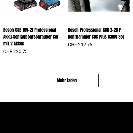
Bosch GSB 18V-21 Professional
Bosch Professional GBH 2-26 F
Akku-Schlagbohrschrauber Set
Bohrhammer SDS Plus 830W Set
mit 2 Akkus
Preis
CHF 217.75
Preis
CHF 220.75
Mehr laden
PROFIOUTFIT.CH
Über Uns
Shop