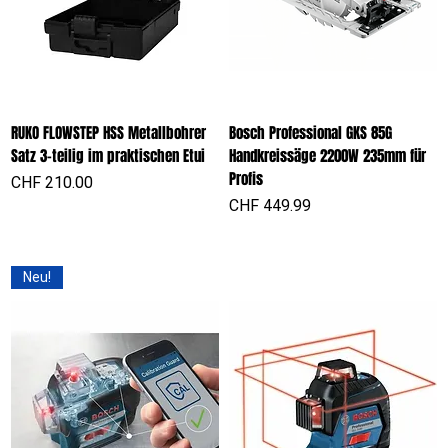
RUKO FLOWSTEP HSS Metallbohrer
Bosch Professional GKS 85G
Satz 3-teilig im praktischen Etui
Handkreissäge 2200W 235mm für
Profis
Preis
CHF 210.00
Preis
CHF 449.99
Neu!