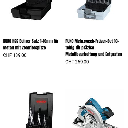
RUKO HSS Bohrer Satz 1-10mm für
RUKO Mehrzweck-Fräser-Set 10-
Metall mit Zentrierspitze
teilig für präzise
Metallbearbeitung und Entgraten
Preis
CHF 139.00
Preis
CHF 269.00