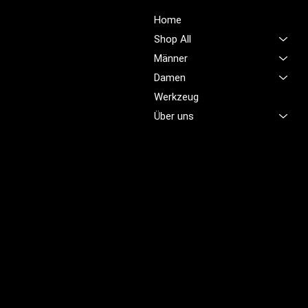
Unsere Mission ist es,
Home
unübertroffene Qualität und
Shop All
Service im Bereich
Männer
Arbeitskleidung zu bieten,
Damen
damit Sie sich jeden Tag
sicher, komfortabel und
Werkzeug
professionell fühlen.
Über uns
Brünigstrasse 46
CH-6055 Alpnach
+41 79 701 47 22
info@profioutfit.ch
Rechtliches