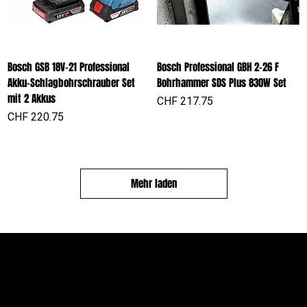
Bosch GSB 18V-21 Professional
Bosch Professional GBH 2-26 F
Akku-Schlagbohrschrauber Set
Bohrhammer SDS Plus 830W Set
mit 2 Akkus
Preis
CHF 217.75
Preis
CHF 220.75
Mehr laden
PROFIOUTFIT.CH
Über Uns
Shop