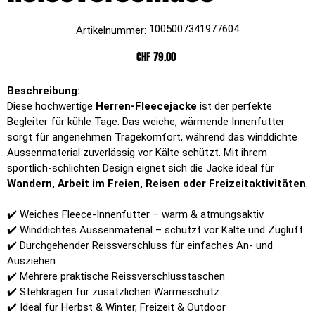
Artikelnummer:
1005007341977604
Artikelnummer:
1005007341977604
Preis
CHF 79.00
Beschreibung:
Diese hochwertige
Herren-Fleecejacke
ist der perfekte
Begleiter für kühle Tage. Das weiche, wärmende Innenfutter
sorgt für angenehmen Tragekomfort, während das winddichte
Aussenmaterial zuverlässig vor Kälte schützt. Mit ihrem
sportlich-schlichten Design eignet sich die Jacke ideal für
Wandern, Arbeit im Freien, Reisen oder Freizeitaktivitäten
.
✔️ Weiches Fleece-Innenfutter – warm & atmungsaktiv
✔️ Winddichtes Aussenmaterial – schützt vor Kälte und Zugluft
✔️ Durchgehender Reissverschluss für einfaches An- und
Ausziehen
✔️ Mehrere praktische Reissverschlusstaschen
✔️ Stehkragen für zusätzlichen Wärmeschutz
✔️ Ideal für Herbst & Winter, Freizeit & Outdoor