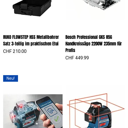
RUKO FLOWSTEP HSS Metallbohrer
Bosch Professional GKS 85G
Satz 3-teilig im praktischen Etui
Handkreissäge 2200W 235mm für
Profis
Preis
CHF 210.00
Preis
CHF 449.99
Neu!