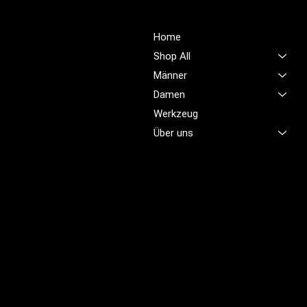
Über Uns
Shop
Unsere Mission ist es,
Home
unübertroffene Qualität und
Shop All
Service im Bereich
Männer
Arbeitskleidung zu bieten,
Damen
damit Sie sich jeden Tag
sicher, komfortabel und
Werkzeug
professionell fühlen.
Über uns
Brünigstrasse 46
CH-6055 Alpnach
+41 79 701 47 22
info@profioutfit.ch
Rechtliches