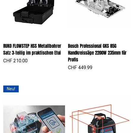
RUKO FLOWSTEP HSS Metallbohrer
Bosch Professional GKS 85G
Satz 3-teilig im praktischen Etui
Handkreissäge 2200W 235mm für
Profis
Preis
CHF 210.00
Preis
CHF 449.99
Neu!