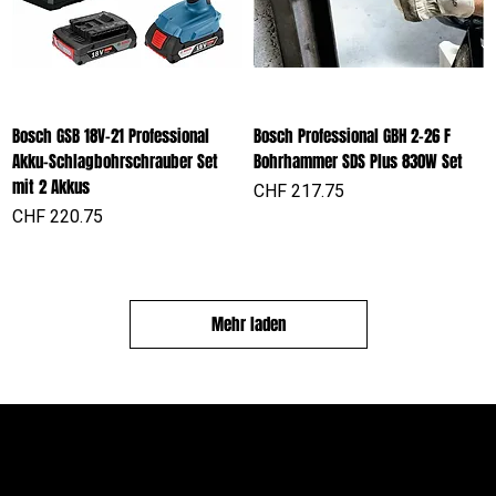
Bosch GSB 18V-21 Professional
Bosch Professional GBH 2-26 F
Akku-Schlagbohrschrauber Set
Bohrhammer SDS Plus 830W Set
mit 2 Akkus
Preis
CHF 217.75
Preis
CHF 220.75
Mehr laden
PROFIOUTFIT.CH