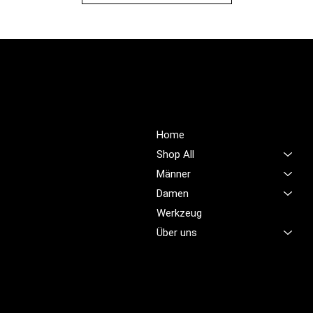
PROFIOUTFIT.CH
Über Uns
Shop
Unsere Mission ist es,
Home
unübertroffene Qualität und
Shop All
Service im Bereich
Männer
Arbeitskleidung zu bieten,
Damen
damit Sie sich jeden Tag
sicher, komfortabel und
Werkzeug
professionell fühlen.
Über uns
Brünigstrasse 46
CH-6055 Alpnach
+41 79 701 47 22