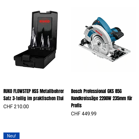
RUKO FLOWSTEP HSS Metallbohrer
Bosch Professional GKS 85G
Satz 3-teilig im praktischen Etui
Handkreissäge 2200W 235mm für
Profis
Preis
CHF 210.00
Preis
CHF 449.99
Neu!