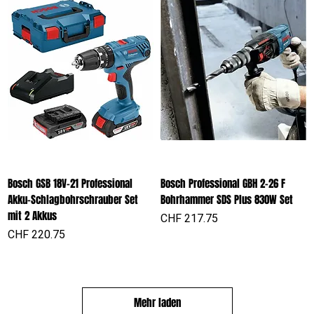
Bosch GSB 18V-21 Professional
Bosch Professional GBH 2-26 F
Akku-Schlagbohrschrauber Set
Bohrhammer SDS Plus 830W Set
mit 2 Akkus
Preis
CHF 217.75
Preis
CHF 220.75
Mehr laden