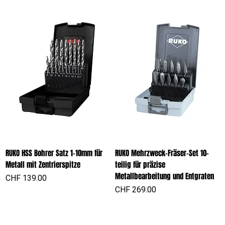
RUKO HSS Bohrer Satz 1-10mm für
RUKO Mehrzweck-Fräser-Set 10-
Metall mit Zentrierspitze
teilig für präzise
Metallbearbeitung und Entgraten
Preis
CHF 139.00
Preis
CHF 269.00