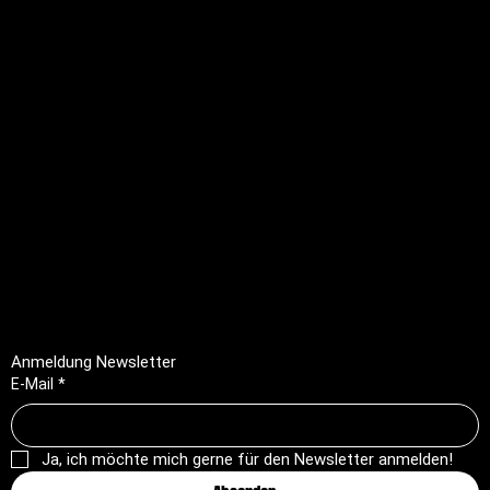
info@profioutfit.ch
Rechtliches
FAQ
Impressum
Datenschutz
AGB
Rückerstattungsrichtlinie
Anmeldung Newsletter
E-Mail
*
Ja, ich möchte mich gerne für den Newsletter anmelden!