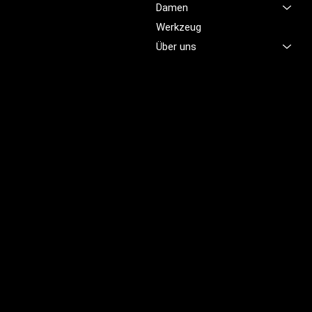
Damen
damit Sie sich jeden Tag
sicher, komfortabel und
Werkzeug
professionell fühlen.
Über uns
Brünigstrasse 46
CH-6055 Alpnach
+41 79 701 47 22
info@profioutfit.ch
Rechtliches
FAQ
Impressum
Datenschutz
AGB
Rückerstattungsrichtlinie