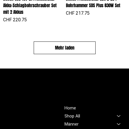
Akku-Schlagbohrschrauber Set
Bohrhammer SDS Plus 830W Set
mit 2 Akkus
Preis
CHF 217.75
Preis
CHF 220.75
Mehr laden
PROFIOUTFIT.CH
Über Uns
Shop
Unsere Mission ist es,
Home
unübertroffene Qualität und
Shop All
Service im Bereich
Männer
Arbeitskleidung zu bieten,