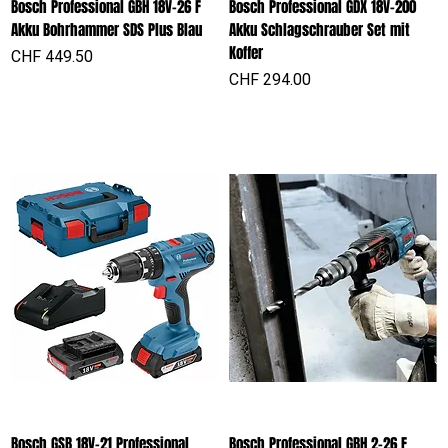
Bosch Professional GBH 18V-26 F
Bosch Professional GDX 18V-200
Akku Bohrhammer SDS Plus Blau
Akku Schlagschrauber Set mit
Koffer
Preis
CHF 449.50
Preis
CHF 294.00
Bosch GSB 18V-21 Professional
Bosch Professional GBH 2-26 F