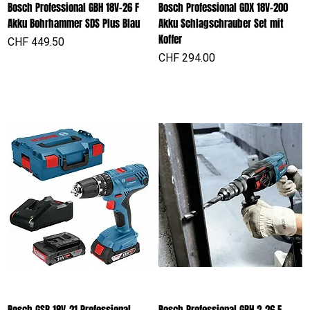
Bosch Professional GBH 18V-26 F
Bosch Professional GDX 18V-200
Akku Bohrhammer SDS Plus Blau
Akku Schlagschrauber Set mit
Koffer
Preis
CHF 449.50
Preis
CHF 294.00