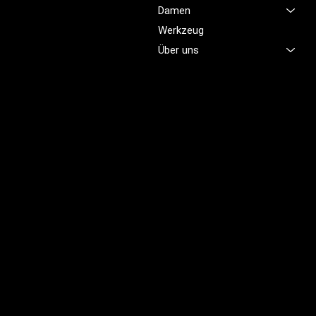
Damen
damit Sie sich jeden Tag
sicher, komfortabel und
Werkzeug
professionell fühlen.
Über uns
Brünigstrasse 46
CH-6055 Alpnach
+41 79 701 47 22
info@profioutfit.ch
Rechtliches
FAQ
Impressum
Datenschutz
AGB
Rückerstattungsrichtlinie