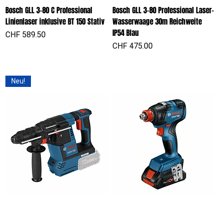
Bosch GLL 3-80 C Professional
Bosch GLL 3-80 Professional Laser-
Linienlaser inklusive BT 150 Stativ
Wasserwaage 30m Reichweite
IP54 Blau
Preis
CHF 589.50
Preis
CHF 475.00
Neu!