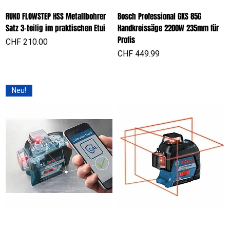
RUKO FLOWSTEP HSS Metallbohrer
Bosch Professional GKS 85G
Satz 3-teilig im praktischen Etui
Handkreissäge 2200W 235mm für
Profis
Preis
CHF 210.00
Preis
CHF 449.99
Neu!