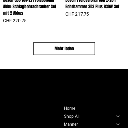
Bosch GSB 18V-21 Professional
Bosch Professional GBH 2-26 F
Akku-Schlagbohrschrauber Set
Bohrhammer SDS Plus 830W Set
mit 2 Akkus
Preis
CHF 217.75
Preis
CHF 220.75
Mehr laden
PROFIOUTFIT.CH
Über Uns
Shop
Unsere Mission ist es,
Home
unübertroffene Qualität und
Shop All
Service im Bereich
Männer
Arbeitskleidung zu bieten,