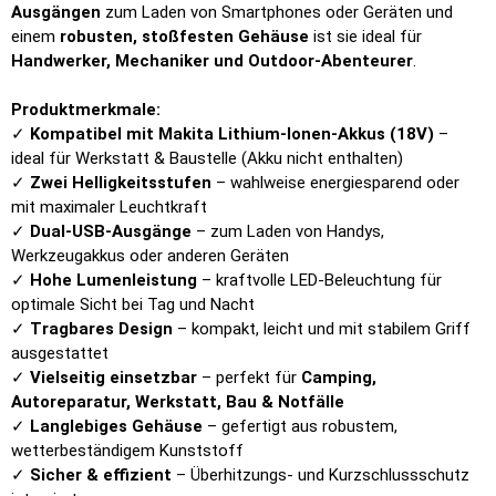
Ausgängen
zum Laden von Smartphones oder Geräten und
einem
robusten, stoßfesten Gehäuse
ist sie ideal für
Handwerker, Mechaniker und Outdoor-Abenteurer
.
Produktmerkmale:
✓
Kompatibel mit Makita Lithium-Ionen-Akkus (18V)
–
ideal für Werkstatt & Baustelle (Akku nicht enthalten)
✓
Zwei Helligkeitsstufen
– wahlweise energiesparend oder
mit maximaler Leuchtkraft
✓
Dual-USB-Ausgänge
– zum Laden von Handys,
Werkzeugakkus oder anderen Geräten
✓
Hohe Lumenleistung
– kraftvolle LED-Beleuchtung für
optimale Sicht bei Tag und Nacht
✓
Tragbares Design
– kompakt, leicht und mit stabilem Griff
ausgestattet
✓
Vielseitig einsetzbar
– perfekt für
Camping,
Autoreparatur, Werkstatt, Bau & Notfälle
✓
Langlebiges Gehäuse
– gefertigt aus robustem,
wetterbeständigem Kunststoff
✓
Sicher & effizient
– Überhitzungs- und Kurzschlussschutz