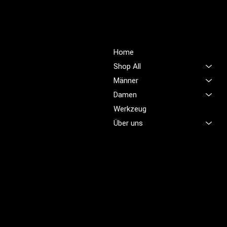
PROFIOUTFIT.CH
Über Uns
Shop
Unsere Mission ist es,
Home
unübertroffene Qualität und
Shop All
Service im Bereich
Männer
Arbeitskleidung zu bieten,
Damen
damit Sie sich jeden Tag
sicher, komfortabel und
Werkzeug
professionell fühlen.
Über uns
Brünigstrasse 46
CH-6055 Alpnach
+41 79 701 47 22
info@profioutfit.ch