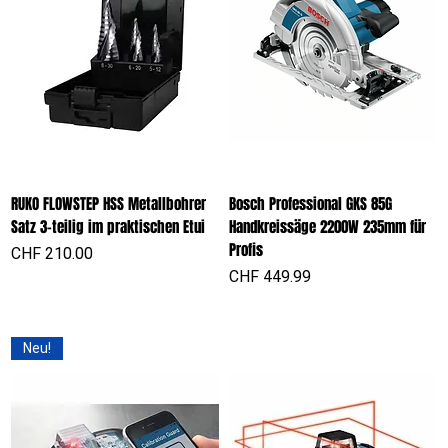
RUKO FLOWSTEP HSS Metallbohrer
Bosch Professional GKS 85G
Satz 3-teilig im praktischen Etui
Handkreissäge 2200W 235mm für
Profis
Preis
CHF 210.00
Preis
CHF 449.99
Neu!