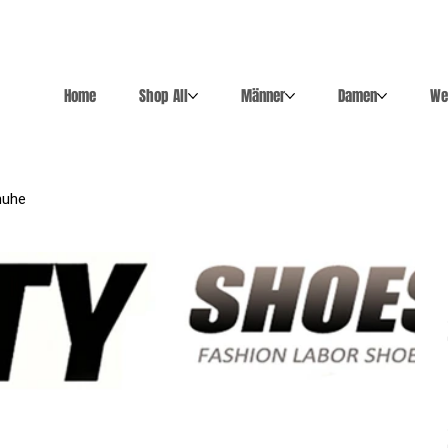
Home
Shop All
Männer
Damen
We
huhe