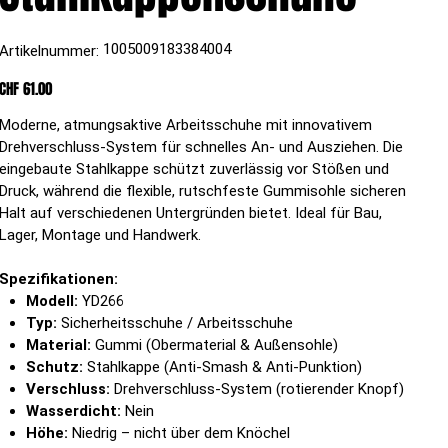
Artikelnummer:
1005009183384004
Artikelnummer:
1005009183384004
Preis
CHF 61.00
Moderne, atmungsaktive Arbeitsschuhe mit innovativem
Drehverschluss-System für schnelles An- und Ausziehen. Die
eingebaute Stahlkappe schützt zuverlässig vor Stößen und
Druck, während die flexible, rutschfeste Gummisohle sicheren
Halt auf verschiedenen Untergründen bietet. Ideal für Bau,
Lager, Montage und Handwerk.
Spezifikationen:
Modell:
YD266
Typ:
Sicherheitsschuhe / Arbeitsschuhe
Material:
Gummi (Obermaterial & Außensohle)
Schutz:
Stahlkappe (Anti-Smash & Anti-Punktion)
Verschluss:
Drehverschluss-System (rotierender Knopf)
Wasserdicht:
Nein
Höhe:
Niedrig – nicht über dem Knöchel