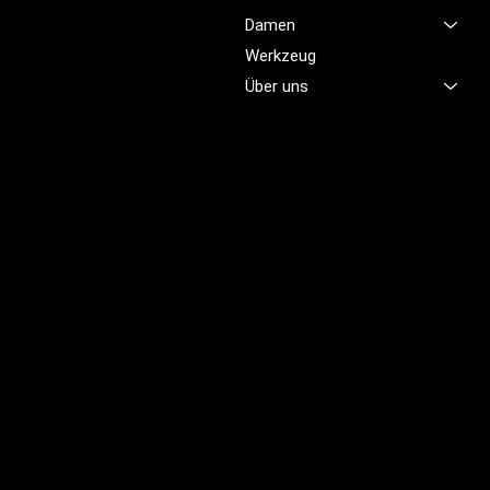
Arbeitskleidung zu bieten,
Damen
damit Sie sich jeden Tag
sicher, komfortabel und
Werkzeug
professionell fühlen.
Über uns
Brünigstrasse 46
CH-6055 Alpnach
+41 79 701 47 22
info@profioutfit.ch
Rechtliches
FAQ
Impressum
Datenschutz
AGB