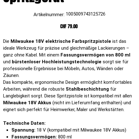
Artikelnummer:
1005009743125726
Artikelnummer:
1005009743125726
Preis
CHF 79.00
Die
Milwaukee 18V elektrische Farbspritzpistole
ist das
ideale Werkzeug für präzise und gleichmäßige Lackierungen –
ganz ohne Kabel. Mit einem
Fassungsvermögen von 800 ml
und
bürstenloser Hochleistungstechnologie
sorgt sie für
professionelle Ergebnisse bei Möbeln, Autos, Wänden oder
Zäunen.
Das kompakte, ergonomische Design ermöglicht komfortables
Arbeiten, während die robuste
Stahlbeschichtung
für
Langlebigkeit sorgt. Diese Spritzpistole ist kompatibel mit allen
Milwaukee 18V Akkus
(nicht im Lieferumfang enthalten) und
eignet sich perfekt für Heimwerker, Maler und Werkstätten.
Technische Daten:
Spannung:
18 V (kompatibel mit Milwaukee 18V Akkus)
Fassungsvermögen:
800 ml