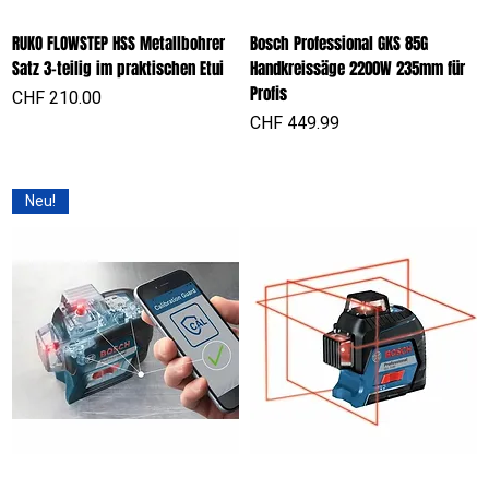
RUKO FLOWSTEP HSS Metallbohrer
Bosch Professional GKS 85G
Satz 3-teilig im praktischen Etui
Handkreissäge 2200W 235mm für
Profis
Preis
CHF 210.00
Preis
CHF 449.99
Neu!