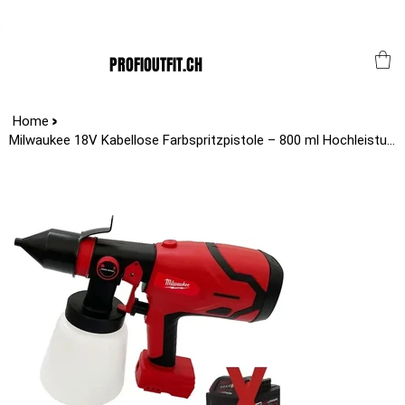
Der Schweizer Top Shop für den Profi Alltag!
PROFIOUTFIT.CH
>
Home
Milwaukee 18V Kabellose Farbspritzpistole – 800 ml Hochleistungs-Spritzgerät