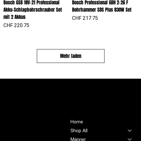
Bosch GSB 18V-21 Professional
Bosch Professional GBH 2-26 F
Akku-Schlagbohrschrauber Set
Bohrhammer SDS Plus 830W Set
mit 2 Akkus
Preis
CHF 217.75
Preis
CHF 220.75
Mehr laden
PROFIOUTFIT.CH
Über Uns
Shop
Unsere Mission ist es,
Home
unübertroffene Qualität und
Shop All
Service im Bereich
Männer