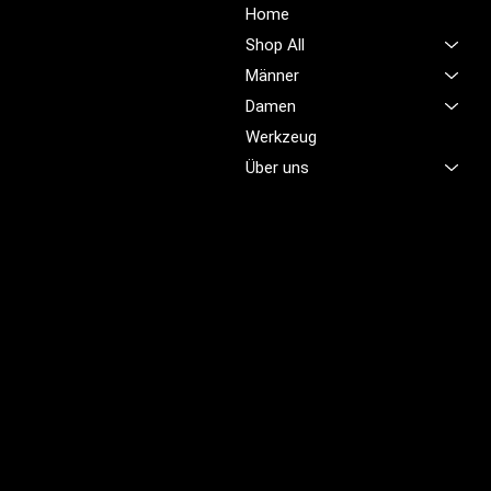
Unsere Mission ist es,
Home
unübertroffene Qualität und
Shop All
Service im Bereich
Männer
Arbeitskleidung zu bieten,
Damen
damit Sie sich jeden Tag
sicher, komfortabel und
Werkzeug
professionell fühlen.
Über uns
Brünigstrasse 46
CH-6055 Alpnach
+41 79 701 47 22
info@profioutfit.ch
Rechtliches
FAQ