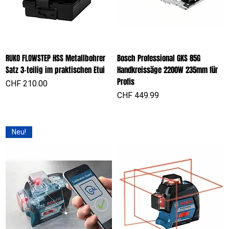
RUKO FLOWSTEP HSS Metallbohrer
Bosch Professional GKS 85G
Satz 3-teilig im praktischen Etui
Handkreissäge 2200W 235mm für
Profis
Preis
CHF 210.00
Preis
CHF 449.99
Neu!