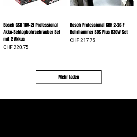
Bosch GSB 18V-21 Professional
Bosch Professional GBH 2-26 F
Akku-Schlagbohrschrauber Set
Bohrhammer SDS Plus 830W Set
mit 2 Akkus
Preis
CHF 217.75
Preis
CHF 220.75
Mehr laden
PROFIOUTFIT.CH
Über Uns
Shop