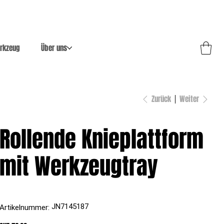
rkzeug
Über uns
Zurück
Weiter
Rollende Knieplattform
mit Werkzeugtray
Artikelnummer:
JN7145187
Artikelnummer:
JN7145187
Preis