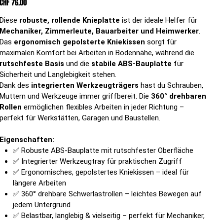
CHF 76.00
Diese
robuste, rollende Knieplatte
ist der ideale Helfer für
Mechaniker, Zimmerleute, Bauarbeiter und Heimwerker
.
Das
ergonomisch gepolsterte Kniekissen
sorgt für
maximalen Komfort bei Arbeiten in Bodennähe, während die
rutschfeste Basis
und die
stabile ABS-Bauplatte
für
Sicherheit und Langlebigkeit stehen.
Dank des
integrierten Werkzeugträgers
hast du Schrauben,
Muttern und Werkzeuge immer griffbereit. Die
360° drehbaren
Rollen
ermöglichen flexibles Arbeiten in jeder Richtung –
perfekt für Werkstätten, Garagen und Baustellen.
Eigenschaften:
✅ Robuste ABS-Bauplatte mit rutschfester Oberfläche
✅ Integrierter Werkzeugtray für praktischen Zugriff
✅ Ergonomisches, gepolstertes Kniekissen – ideal für
längere Arbeiten
✅ 360° drehbare Schwerlastrollen – leichtes Bewegen auf
jedem Untergrund
✅ Belastbar, langlebig & vielseitig – perfekt für Mechaniker,