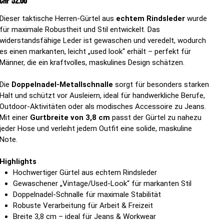
CHF 52.00
Dieser taktische Herren-Gürtel aus
echtem Rindsleder
wurde
für maximale Robustheit und Stil entwickelt. Das
widerstandsfähige Leder ist gewaschen und veredelt, wodurch
es einen markanten, leicht „used look“ erhält – perfekt für
Männer, die ein kraftvolles, maskulines Design schätzen.
Die
Doppelnadel-Metallschnalle
sorgt für besonders starken
Halt und schützt vor Ausleiern, ideal für handwerkliche Berufe,
Outdoor-Aktivitäten oder als modisches Accessoire zu Jeans.
Mit einer
Gurtbreite von 3,8 cm
passt der Gürtel zu nahezu
jeder Hose und verleiht jedem Outfit eine solide, maskuline
Note.
Highlights
Hochwertiger Gürtel aus echtem Rindsleder
Gewaschener „Vintage/Used-Look“ für markanten Stil
Doppelnadel-Schnalle für maximale Stabilität
Robuste Verarbeitung für Arbeit & Freizeit
Breite 3,8 cm – ideal für Jeans & Workwear