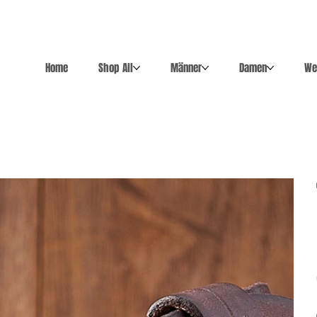
Home
Shop All
Männer
Damen
We