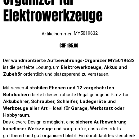
Elektrowerkzeuge
Artikelnummer:
MY5019632
Artikelnummer:
MY5019632
Preis
CHF 185.00
Der
wandmontierte Aufbewahrungs-Organizer MY5019632
ist die perfekte Lösung, um
Elektrowerkzeuge, Akkus und
Zubehör
ordentlich und platzsparend zu verstauen.
Mit seinen
4 stabilen Ebenen und 12 vorgebohrten
Bohrlöchern
bietet dieses robuste Regal genügend Platz für
Akkubohrer, Schrauber, Schleifer, Ladegeräte und
Werkzeuge aller Art
– ideal für
Garage, Werkstatt oder
Hobbyraum
.
Das clevere Design ermöglicht eine
sichere Aufbewahrung
kabelloser Werkzeuge
und sorgt dafür, dass alles stets
griffbereit und gut organisiert bleibt. Ein durchdachtes Geschenk