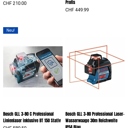
Profis
Preis
CHF 210.00
Preis
CHF 449.99
Neu!
Bosch GLL 3-80 C Professional
Bosch GLL 3-80 Professional Laser-
Linienlaser inklusive BT 150 Stativ
Wasserwaage 30m Reichweite
IP54 Blau
Preis