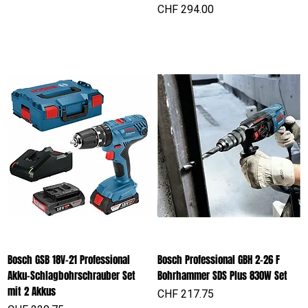
Preis
CHF 294.00
Bosch GSB 18V-21 Professional
Bosch Professional GBH 2-26 F
Akku-Schlagbohrschrauber Set
Bohrhammer SDS Plus 830W Set
mit 2 Akkus
Preis
CHF 217.75