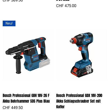
CHF 589.50
Preis
CHF 475.00
Neu!
Bosch Professional GBH 18V-26 F
Bosch Professional GDX 18V-200
Akku Bohrhammer SDS Plus Blau
Akku Schlagschrauber Set mit
Koffer
Preis
CHF 449.50