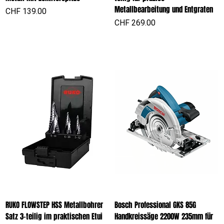
Metallbearbeitung und Entgraten
Preis
CHF 139.00
Preis
CHF 269.00
RUKO FLOWSTEP HSS Metallbohrer
Bosch Professional GKS 85G
Satz 3-teilig im praktischen Etui
Handkreissäge 2200W 235mm für