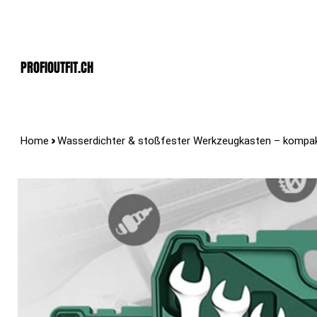
Der Schweizer Top Shop für den Profi Alltag!
PROFIOUTFIT.cH
>
Home
Wasserdichter & stoßfester Werkzeugkasten – kompak