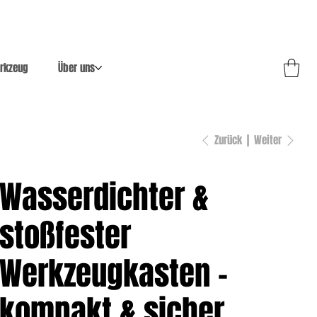
rkzeug
Über uns
Zurück
Weiter
Wasserdichter &
stoßfester
Werkzeugkasten –
kompakt & sicher