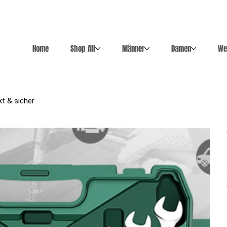
Home
Shop All
Männer
Damen
We
t & sicher