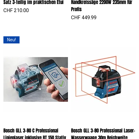
Satz 3-teilig im praktischen Etui
Handkreissäge 2200W 235mm für
Profis
Preis
CHF 210.00
Preis
CHF 449.99
Neu!
Bosch GLL 3-80 C Professional
Bosch GLL 3-80 Professional Laser-
Linienlaser inklusive BT 150 Stativ
Wasserwaage 30m Reichweite