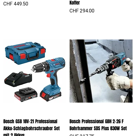
Koffer
Preis
CHF 449.50
Preis
CHF 294.00
Bosch GSB 18V-21 Professional
Bosch Professional GBH 2-26 F
Akku-Schlagbohrschrauber Set
Bohrhammer SDS Plus 830W Set
mit 2 Akkus