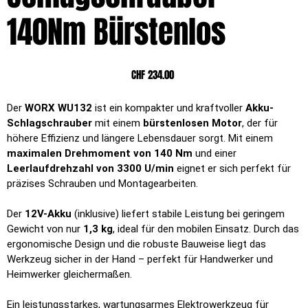
140Nm Bürstenlos
Preis
CHF 234.00
Der
WORX WU132
ist ein kompakter und kraftvoller
Akku-
Schlagschrauber
mit einem
bürstenlosen Motor
, der für
höhere Effizienz und längere Lebensdauer sorgt. Mit einem
maximalen Drehmoment von 140 Nm
und einer
Leerlaufdrehzahl von 3300 U/min
eignet er sich perfekt für
präzises Schrauben und Montagearbeiten.
Der
12V-Akku
(inklusive) liefert stabile Leistung bei geringem
Gewicht von nur
1,3 kg
, ideal für den mobilen Einsatz. Durch das
ergonomische Design und die robuste Bauweise liegt das
Werkzeug sicher in der Hand – perfekt für Handwerker und
Heimwerker gleichermaßen.
Ein leistungsstarkes, wartungsarmes Elektrowerkzeug für