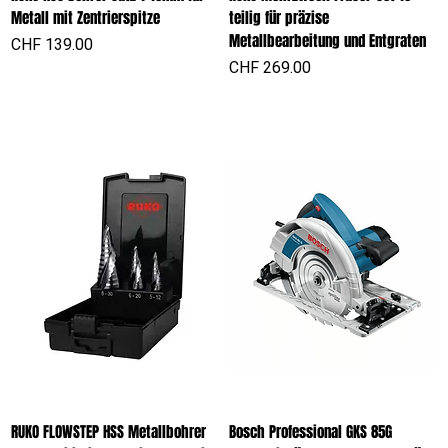
Metall mit Zentrierspitze
teilig für präzise
Metallbearbeitung und Entgraten
Preis
CHF 139.00
Preis
CHF 269.00
RUKO FLOWSTEP HSS Metallbohrer
Bosch Professional GKS 85G