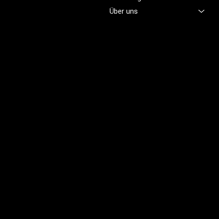
professionell fühlen.
Über uns
Brünigstrasse 46
CH-6055 Alpnach
+41 79 701 47 22
info@profioutfit.ch
Rechtliches
FAQ
Impressum
Datenschutz
AGB
Rückerstattungsrichtlinie