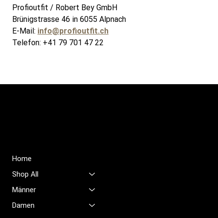
Profioutfit / Robert Bey GmbH
Brünigstrasse 46 in 6055 Alpnach
E-Mail: 
info@profioutfit.ch
Telefon: +41 79 701 47 22
PROFIOUTFIT.CH
Shop
Rechtliches
FAQ
Home
Impressum
Shop All
Datenschutz
AGB
Männer
Rückerstattungsrichtlinie
Damen