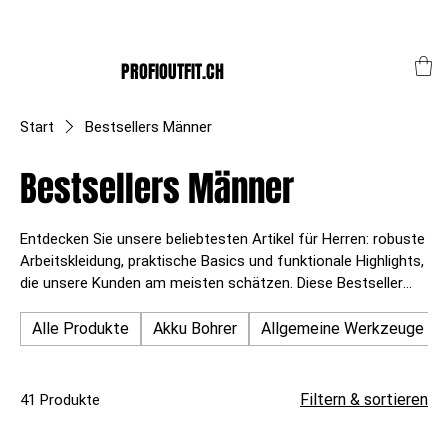
Der Schweizer Top Shop für den Profi Alltag!
PROFIOUTFIT.CH
Start
Bestsellers Männer
Bestsellers Männer
Entdecken Sie unsere beliebtesten Artikel für Herren: robuste
Arbeitskleidung, praktische Basics und funktionale Highlights,
die unsere Kunden am meisten schätzen. Diese Bestseller
überzeugen durch Qualität, Komfort und Stil – von
strapazierfähigen Hosen und Jacken bis hin zu vielseitigen
Alle Produkte
Akku Bohrer
Allgemeine Werkzeuge
Accessoires für den Arbeitsalltag.
Filtern & sortieren
41 Produkte