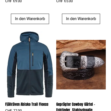
Preis
Preis
CHF 69.00
CHF 65.00
In den Warenkorb
In den Warenkorb
Fjällräven Abisko Trail Fleece
Geprägter Cowboy Gürtel –
Echtleder, Stahlschnalle
Preis
CHF 77.00