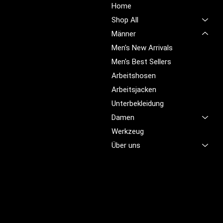
Unsere Mission ist es,
Home
unübertroffene Qualität und
Shop All
Service im Bereich
Männer
Arbeitskleidung zu bieten,
Men's New Arrivals
damit Sie sich jeden Tag
sicher, komfortabel und
Men's Best Sellers
professionell fühlen.
Arbeitshosen
Arbeitsjacken
Brünigstrasse 46
CH-6055 Alpnach
Unterbekleidung
Damen
+41 79 701 47 22
Werkzeug
info@profioutfit.ch
Über uns
Rechtliches