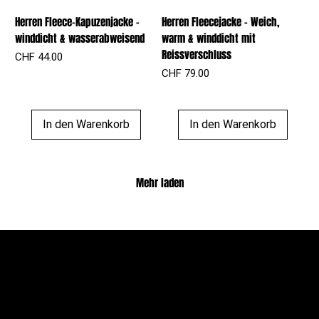
Herren Fleece-Kapuzenjacke –
Herren Fleecejacke – Weich,
winddicht & wasserabweisend
warm & winddicht mit
Reissverschluss
Preis
CHF 44.00
Preis
CHF 79.00
In den Warenkorb
In den Warenkorb
Mehr laden
PROFIOUTFIT.CH
Über Uns
Shop