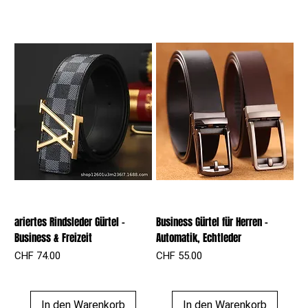
ariertes Rindsleder Gürtel –
Business Gürtel für Herren –
Business & Freizeit
Automatik, Echtleder
Preis
Preis
CHF 74.00
CHF 55.00
In den Warenkorb
In den Warenkorb