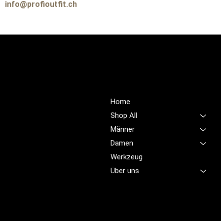
info@profioutfit.ch
PROFIOUTFIT.CH
Über Uns
Shop
Unsere Mission ist es,
Home
unübertroffene Qualität und
Shop All
Service im Bereich
Männer
Arbeitskleidung zu bieten,
Damen
damit Sie sich jeden Tag
sicher, komfortabel und
Werkzeug
professionell fühlen.
Über uns
Brünigstrasse 46
CH-6055 Alpnach
+41 79 701 47 22