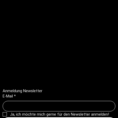
info@profioutfit.ch
Rechtliches
FAQ
Impressum
Datenschutz
AGB
Rückerstattungsrichtlinie
Anmeldung Newsletter
E-Mail
*
Ja, ich möchte mich gerne für den Newsletter anmelden!