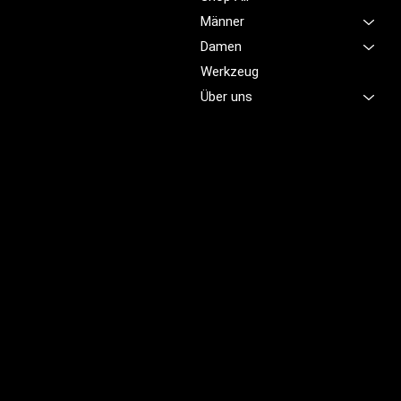
Service im Bereich
Männer
Arbeitskleidung zu bieten,
Damen
damit Sie sich jeden Tag
sicher, komfortabel und
Werkzeug
professionell fühlen.
Über uns
Brünigstrasse 46
CH-6055 Alpnach
+41 79 701 47 22
info@profioutfit.ch
Rechtliches
FAQ
Impressum
Datenschutz