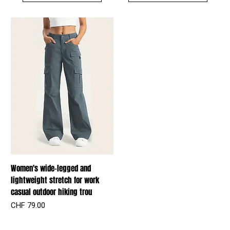
Women's wide-legged and
lightweight stretch for work
casual outdoor hiking trou
Preis
CHF 79.00