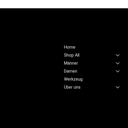
PROFIOUTFIT.CH
Über Uns
Shop
Unsere Mission ist es,
Home
unübertroffene Qualität und
Shop All
Service im Bereich
Männer
Arbeitskleidung zu bieten,
Damen
damit Sie sich jeden Tag
sicher, komfortabel und
Werkzeug
professionell fühlen.
Über uns
Brünigstrasse 46
CH-6055 Alpnach
+41 79 701 47 22
info@profioutfit.ch