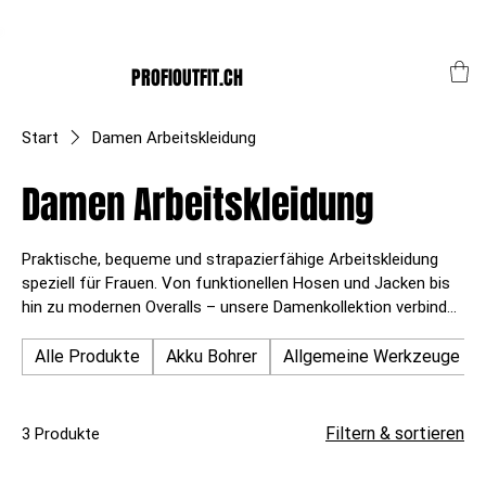
Der Schweizer Top Shop für den Profi Alltag!
PROFIOUTFIT.CH
Start
Damen Arbeitskleidung
Damen Arbeitskleidung
Praktische, bequeme und strapazierfähige Arbeitskleidung
speziell für Frauen. Von funktionellen Hosen und Jacken bis
hin zu modernen Overalls – unsere Damenkollektion verbindet
Sicherheit, Komfort und stilvolles Design für jede
Arbeitsumgebung.
Alle Produkte
Akku Bohrer
Allgemeine Werkzeuge
Filtern & sortieren
3 Produkte