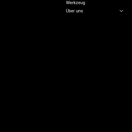
sicher, komfortabel und
Werkzeug
professionell fühlen.
Über uns
Brünigstrasse 46
CH-6055 Alpnach
+41 79 701 47 22
info@profioutfit.ch
Rechtliches
FAQ
Impressum
Datenschutz
AGB
Rückerstattungsrichtlinie