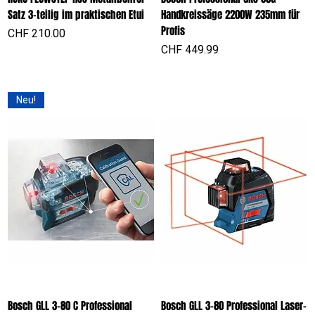
Satz 3-teilig im praktischen Etui
Handkreissäge 2200W 235mm für
Profis
Preis
CHF 210.00
Preis
CHF 449.99
Neu!
Bosch GLL 3-80 C Professional
Bosch GLL 3-80 Professional Laser-