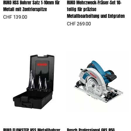
RUKO HSS Bohrer Satz 1-10mm für
RUKO Mehrzweck-Fräser-Set 10-
Metall mit Zentrierspitze
teilig für präzise
Metallbearbeitung und Entgraten
Preis
CHF 139.00
Preis
CHF 269.00
RUKO FLOWSTEP HSS Metallbohrer
Bosch Professional GKS 85G