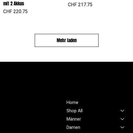
mit 2 Akkus
Preis
CHF 217.75
Preis
CHF 220.75
Mehr laden
PROFIOUTFIT.CH
Über Uns
Shop
Unsere Mission ist es,
Home
unübertroffene Qualität und
Shop All
Service im Bereich
Männer
Arbeitskleidung zu bieten,
Damen
damit Sie sich jeden Tag