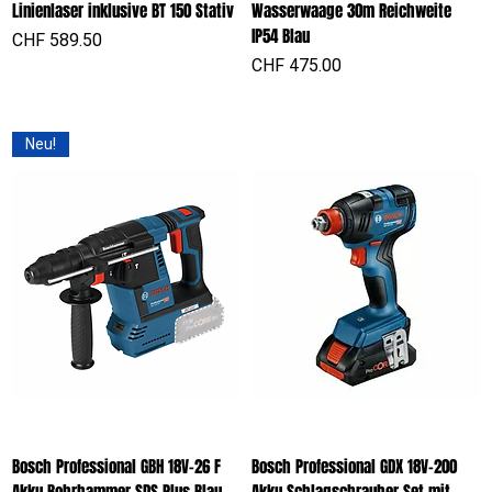
Linienlaser inklusive BT 150 Stativ
Wasserwaage 30m Reichweite
IP54 Blau
Preis
CHF 589.50
Preis
CHF 475.00
Neu!
Bosch Professional GBH 18V-26 F
Bosch Professional GDX 18V-200
Akku Bohrhammer SDS Plus Blau
Akku Schlagschrauber Set mit