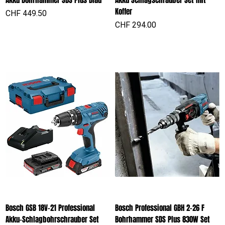
Koffer
Preis
CHF 449.50
Preis
CHF 294.00
Bosch GSB 18V-21 Professional
Bosch Professional GBH 2-26 F
Akku-Schlagbohrschrauber Set
Bohrhammer SDS Plus 830W Set