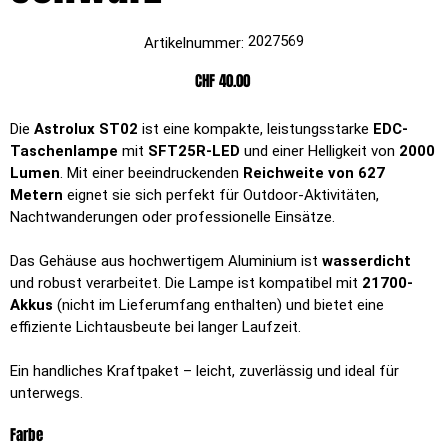
Artikelnummer:
2027569
Artikelnummer:
2027569
Preis
CHF 40.00
Die
Astrolux ST02
ist eine kompakte, leistungsstarke
EDC-
Taschenlampe
mit
SFT25R-LED
und einer Helligkeit von
2000
Lumen
. Mit einer beeindruckenden
Reichweite von 627
Metern
eignet sie sich perfekt für Outdoor-Aktivitäten,
Nachtwanderungen oder professionelle Einsätze.
Das Gehäuse aus hochwertigem Aluminium ist
wasserdicht
und robust verarbeitet. Die Lampe ist kompatibel mit
21700-
Akkus
(nicht im Lieferumfang enthalten) und bietet eine
effiziente Lichtausbeute bei langer Laufzeit.
Ein handliches Kraftpaket – leicht, zuverlässig und ideal für
unterwegs.
Farbe