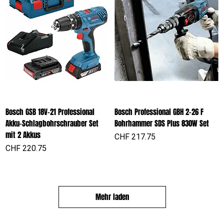
Bosch GSB 18V-21 Professional
Bosch Professional GBH 2-26 F
Akku-Schlagbohrschrauber Set
Bohrhammer SDS Plus 830W Set
mit 2 Akkus
Preis
CHF 217.75
Preis
CHF 220.75
Mehr laden