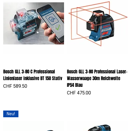
Bosch GLL 3-80 C Professional
Bosch GLL 3-80 Professional Laser-
Linienlaser inklusive BT 150 Stativ
Wasserwaage 30m Reichweite
IP54 Blau
Preis
CHF 589.50
Preis
CHF 475.00
Neu!