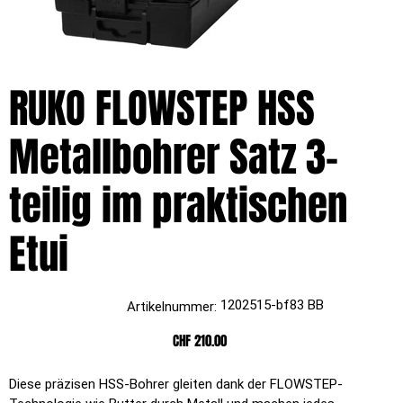
RUKO FLOWSTEP HSS
Metallbohrer Satz 3-
teilig im praktischen
Etui
Artikelnummer:
1202515-bf83 BB
Artikelnummer:
1202515-
bf83
BB
Preis
CHF 210.00
Diese präzisen HSS-Bohrer gleiten dank der FLOWSTEP-