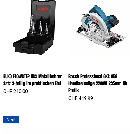
RUKO FLOWSTEP HSS Metallbohrer
Bosch Professional GKS 85G
Satz 3-teilig im praktischen Etui
Handkreissäge 2200W 235mm für
Profis
Preis
CHF 210.00
Preis
CHF 449.99
Neu!