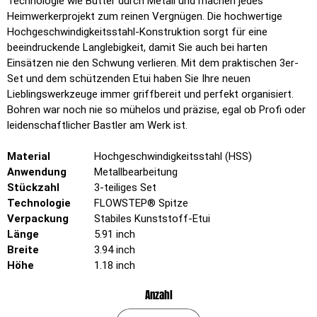
Technologie wie Butter durch Metall und machen jedes
Heimwerkerprojekt zum reinen Vergnügen. Die hochwertige
Hochgeschwindigkeitsstahl-Konstruktion sorgt für eine
beeindruckende Langlebigkeit, damit Sie auch bei harten
Einsätzen nie den Schwung verlieren. Mit dem praktischen 3er-
Set und dem schützenden Etui haben Sie Ihre neuen
Lieblingswerkzeuge immer griffbereit und perfekt organisiert.
Bohren war noch nie so mühelos und präzise, egal ob Profi oder
leidenschaftlicher Bastler am Werk ist.
Material
Hochgeschwindigkeitsstahl (HSS)
Anwendung
Metallbearbeitung
Stückzahl
3-teiliges Set
Technologie
FLOWSTEP® Spitze
Verpackung
Stabiles Kunststoff-Etui
Länge
5.91 inch
Breite
3.94 inch
Höhe
1.18 inch
Anzahl