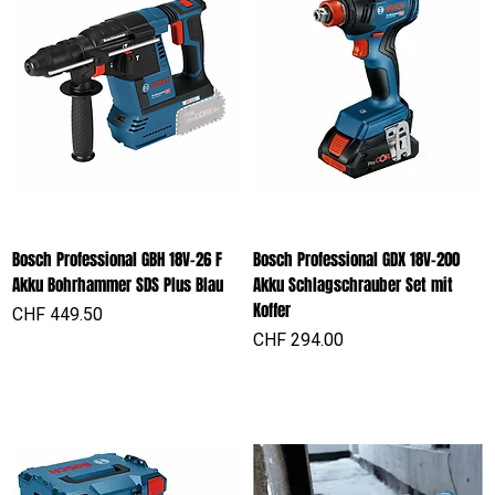
Bosch Professional GBH 18V-26 F
Bosch Professional GDX 18V-200
Akku Bohrhammer SDS Plus Blau
Akku Schlagschrauber Set mit
Koffer
Preis
CHF 449.50
Preis
CHF 294.00