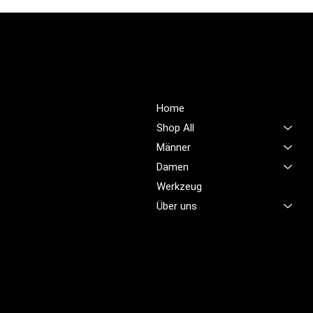
PROFIOUTFIT.CH
Über Uns
Shop
Unsere Mission ist es,
Home
unübertroffene Qualität und
Shop All
Service im Bereich
Männer
Arbeitskleidung zu bieten,
Damen
damit Sie sich jeden Tag
sicher, komfortabel und
Werkzeug
professionell fühlen.
Über uns
Brünigstrasse 46
CH-6055 Alpnach
+41 79 701 47 22
info@profioutfit.ch