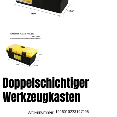
Doppelschichtiger
Werkzeugkasten
Artikelnummer:
1005010223197098
Artikelnummer:
1005010223197098