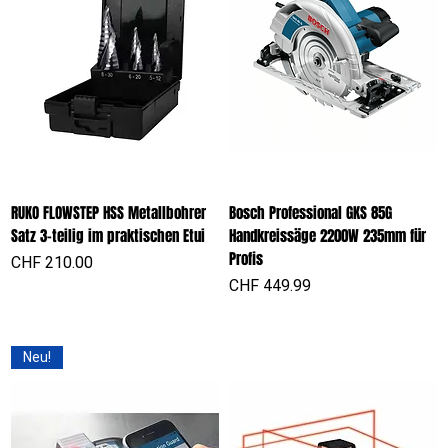
RUKO FLOWSTEP HSS Metallbohrer
Bosch Professional GKS 85G
Satz 3-teilig im praktischen Etui
Handkreissäge 2200W 235mm für
Profis
Preis
CHF 210.00
Preis
CHF 449.99
Neu!