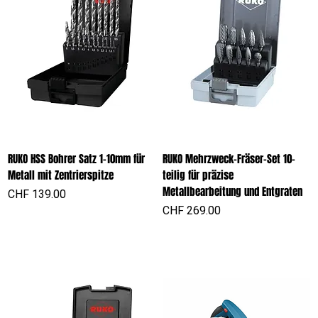
RUKO HSS Bohrer Satz 1-10mm für
RUKO Mehrzweck-Fräser-Set 10-
Metall mit Zentrierspitze
teilig für präzise
Metallbearbeitung und Entgraten
Preis
CHF 139.00
Preis
CHF 269.00