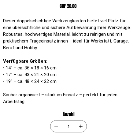
Preis
CHF 20.00
Dieser doppelschichtige Werkzeugkasten bietet viel Platz für
eine übersichtliche und sichere Aufbewahrung Ihrer Werkzeuge.
Robustes, hochwertiges Material, leicht zu reinigen und mit
praktischem Trageeinsatz innen – ideal für Werkstatt, Garage,
Beruf und Hobby.
Verfügbare Größen:
• 14" – ca. 36 × 18 × 16 cm
• 17" – ca. 43 × 21 × 20 cm
• 19" – ca. 48 × 24 × 22 cm
Sauber organisiert – stark im Einsatz – perfekt für jeden
Arbeitstag.
Anzahl