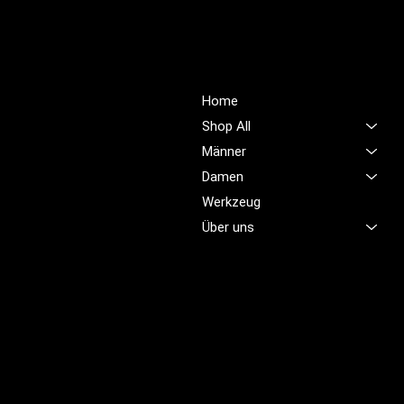
PROFIOUTFIT.CH
Über Uns
Shop
Unsere Mission ist es,
Home
unübertroffene Qualität und
Shop All
Service im Bereich
Männer
Arbeitskleidung zu bieten,
Damen
damit Sie sich jeden Tag
sicher, komfortabel und
Werkzeug
professionell fühlen.
Über uns
Brünigstrasse 46
CH-6055 Alpnach
+41 79 701 47 22
info@profioutfit.ch