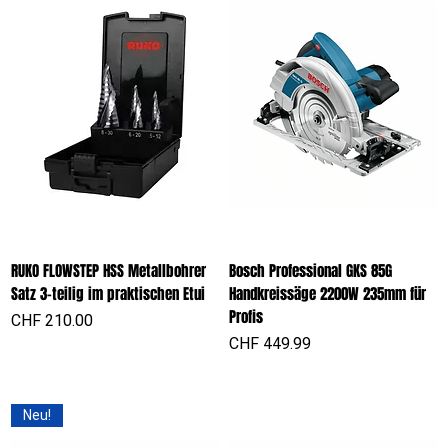
RUKO FLOWSTEP HSS Metallbohrer
Bosch Professional GKS 85G
Satz 3-teilig im praktischen Etui
Handkreissäge 2200W 235mm für
Profis
Preis
CHF 210.00
Preis
CHF 449.99
Neu!