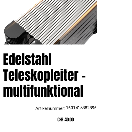
Edelstahl
Teleskopleiter –
multifunktional
Artikelnummer:
1601415882896
Artikelnummer:
1601415882896
Preis
CHF 40.00