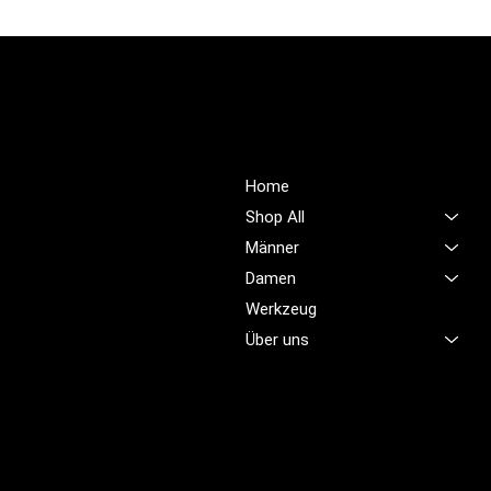
PROFIOUTFIT.CH
Über Uns
Shop
Unsere Mission ist es,
Home
unübertroffene Qualität und
Shop All
Service im Bereich
Männer
Arbeitskleidung zu bieten,
Damen
damit Sie sich jeden Tag
sicher, komfortabel und
Werkzeug
professionell fühlen.
Über uns
Brünigstrasse 46
CH-6055 Alpnach
+41 79 701 47 22
info@profioutfit.ch