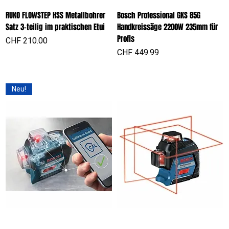
RUKO FLOWSTEP HSS Metallbohrer
Bosch Professional GKS 85G
Satz 3-teilig im praktischen Etui
Handkreissäge 2200W 235mm für
Profis
Preis
CHF 210.00
Preis
CHF 449.99
Neu!