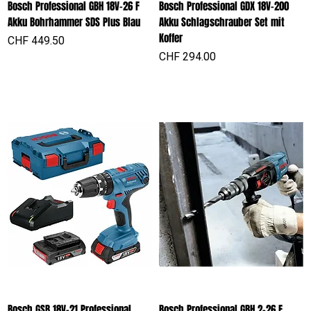
Bosch Professional GBH 18V-26 F
Bosch Professional GDX 18V-200
Akku Bohrhammer SDS Plus Blau
Akku Schlagschrauber Set mit
Koffer
Preis
CHF 449.50
Preis
CHF 294.00
Bosch GSB 18V-21 Professional
Bosch Professional GBH 2-26 F