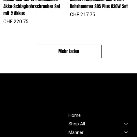
Akku-Schlagbohrschrauber Set
Bohrhammer SDS Plus 830W Set
mit 2 Akkus
Preis
CHF 217.75
Preis
CHF 220.75
Mehr laden
PROFIOUTFIT.CH
Über Uns
Shop
Unsere Mission ist es,
Home
unübertroffene Qualität und
Shop All
Service im Bereich
Männer
Arbeitskleidung zu bieten,