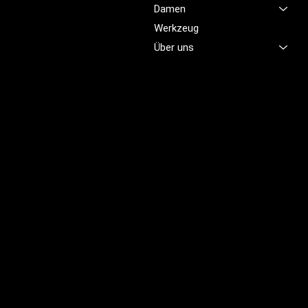
Damen
damit Sie sich jeden Tag
sicher, komfortabel und
Werkzeug
professionell fühlen.
Über uns
Brünigstrasse 46
CH-6055 Alpnach
+41 79 701 47 22
info@profioutfit.ch
Rechtliches
FAQ
Impressum
Datenschutz
AGB
Rückerstattungsrichtlinie