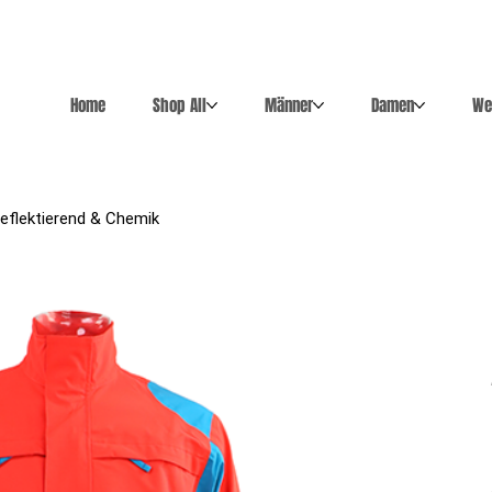
Home
Shop All
Männer
Damen
We
 Reflektierend & Chemik