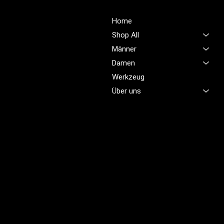
Über Uns
Shop
Unsere Mission ist es,
Home
unübertroffene Qualität und
Shop All
Service im Bereich
Männer
Arbeitskleidung zu bieten,
Damen
damit Sie sich jeden Tag
sicher, komfortabel und
Werkzeug
professionell fühlen.
Über uns
Brünigstrasse 46
CH-6055 Alpnach
+41 79 701 47 22
info@profioutfit.ch
Rechtliches