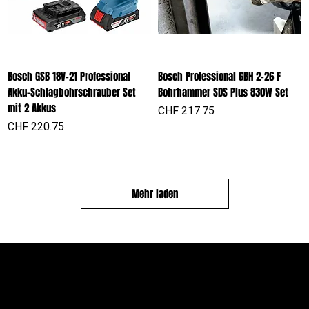
Bosch GSB 18V-21 Professional
Bosch Professional GBH 2-26 F
Akku-Schlagbohrschrauber Set
Bohrhammer SDS Plus 830W Set
mit 2 Akkus
Preis
CHF 217.75
Preis
CHF 220.75
Mehr laden
PROFIOUTFIT.CH