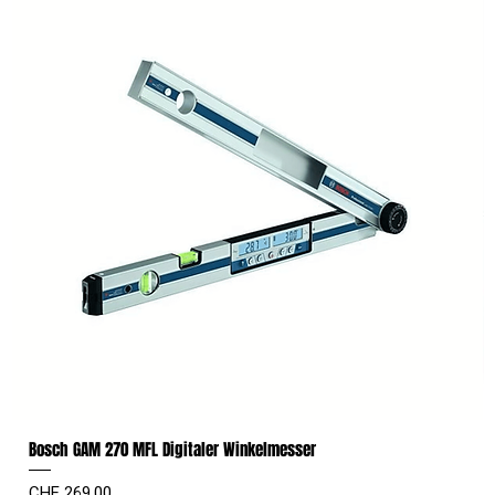
Bosch GAM 270 MFL Digitaler Winkelmesser
Preis
CHF 269.00