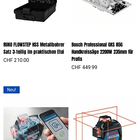
RUKO FLOWSTEP HSS Metallbohrer
Bosch Professional GKS 85G
Satz 3-teilig im praktischen Etui
Handkreissäge 2200W 235mm für
Profis
Preis
CHF 210.00
Preis
CHF 449.99
Neu!