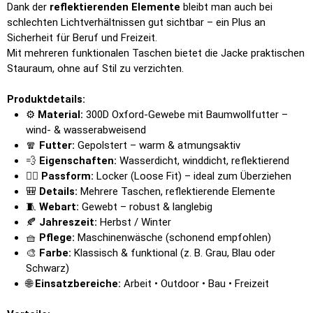
Dank der
reflektierenden Elemente
bleibt man auch bei
schlechten Lichtverhältnissen gut sichtbar – ein Plus an
Sicherheit für Beruf und Freizeit.
Mit mehreren funktionalen Taschen bietet die Jacke praktischen
Stauraum, ohne auf Stil zu verzichten.
Produktdetails:
⚙️
Material:
300D Oxford-Gewebe mit Baumwollfutter –
wind- & wasserabweisend
🧣
Futter:
Gepolstert – warm & atmungsaktiv
💨
Eigenschaften:
Wasserdicht, winddicht, reflektierend
🧍‍♂️
Passform:
Locker (Loose Fit) – ideal zum Überziehen
🎒
Details:
Mehrere Taschen, reflektierende Elemente
🧵
Webart:
Gewebt – robust & langlebig
🍂
Jahreszeit:
Herbst / Winter
🧺
Pflege:
Maschinenwäsche (schonend empfohlen)
🎨
Farbe:
Klassisch & funktional (z. B. Grau, Blau oder
Schwarz)
🌐
Einsatzbereiche:
Arbeit • Outdoor • Bau • Freizeit