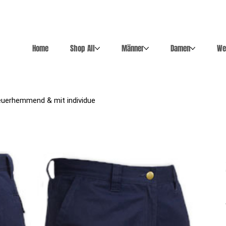
Home
Shop All
Männer
Damen
We
euerhemmend & mit individue