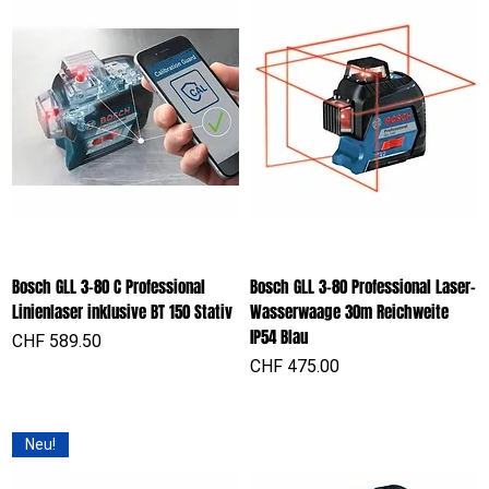
Bosch GLL 3-80 C Professional
Bosch GLL 3-80 Professional Laser-
Linienlaser inklusive BT 150 Stativ
Wasserwaage 30m Reichweite
IP54 Blau
Preis
CHF 589.50
Preis
CHF 475.00
Neu!