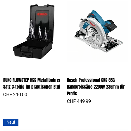
RUKO FLOWSTEP HSS Metallbohrer
Bosch Professional GKS 85G
Satz 3-teilig im praktischen Etui
Handkreissäge 2200W 235mm für
Profis
Preis
CHF 210.00
Preis
CHF 449.99
Neu!