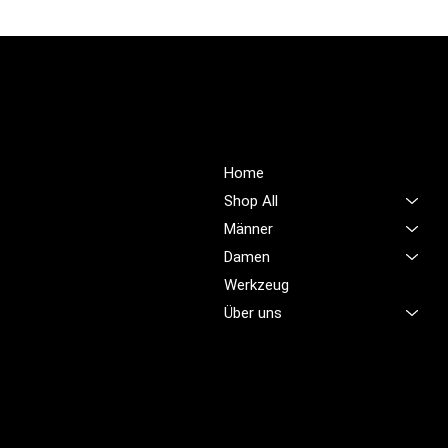
PROFIOUTFIT.CH
Über Uns
Shop
Unsere Mission ist es,
Home
unübertroffene Qualität und
Shop All
Service im Bereich
Männer
Arbeitskleidung zu bieten,
Damen
damit Sie sich jeden Tag
sicher, komfortabel und
Werkzeug
professionell fühlen.
Über uns
Brünigstrasse 46
CH-6055 Alpnach
+41 79 701 47 22
info@profioutfit.ch