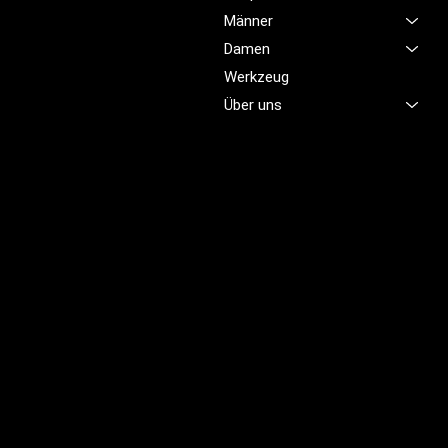
Service im Bereich
Männer
Arbeitskleidung zu bieten,
Damen
damit Sie sich jeden Tag
sicher, komfortabel und
Werkzeug
professionell fühlen.
Über uns
Brünigstrasse 46
CH-6055 Alpnach
+41 79 701 47 22
info@profioutfit.ch
Rechtliches
FAQ
Impressum
Datenschutz