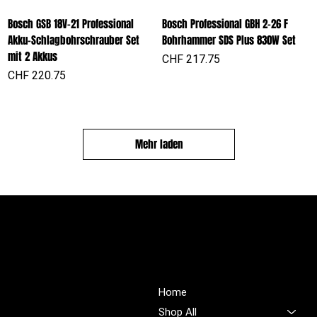
Bosch GSB 18V-21 Professional
Bosch Professional GBH 2-26 F
Akku-Schlagbohrschrauber Set
Bohrhammer SDS Plus 830W Set
mit 2 Akkus
Preis
CHF 217.75
Preis
CHF 220.75
Mehr laden
PROFIOUTFIT.CH
Über Uns
Shop
Unsere Mission ist es,
Home
unübertroffene Qualität und
Shop All