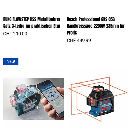
RUKO FLOWSTEP HSS Metallbohrer
Bosch Professional GKS 85G
Satz 3-teilig im praktischen Etui
Handkreissäge 2200W 235mm für
Profis
Preis
CHF 210.00
Preis
CHF 449.99
Neu!