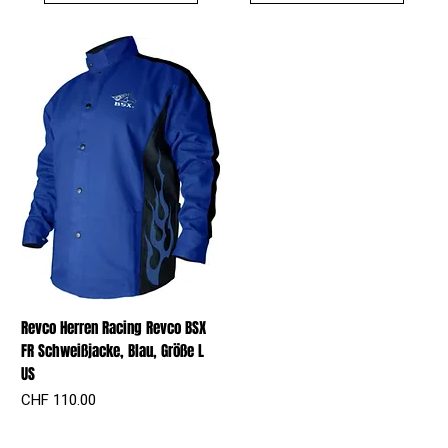
Revco Herren Racing Revco BSX
FR Schweißjacke, Blau, Größe L
US
Preis
CHF 110.00