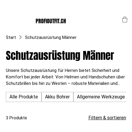
Der Schweizer Top Shop für den Profi Alltag!
PROFIOUTFIT.CH
Start
Schutzausrüstung Männer
Schutzausrüstung Männer
Unsere Schutzausrüstung für Herren bietet Sicherheit und
Komfort bei jeder Arbeit. Von Helmen und Handschuhen über
Schutzbrillen bis hin zu Westen – robuste Materialien und
geprüfte Standards sorgen für zuverlässigen Schutz auf
Baustellen, in Werkstätten und im Outdoor-Einsatz.
Alle Produkte
Akku Bohrer
Allgemeine Werkzeuge
Filtern & sortieren
3 Produkte