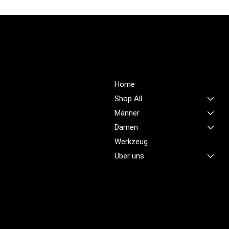
PROFIOUTFIT.CH
Über Uns
Shop
Unsere Mission ist es,
Home
unübertroffene Qualität und
Shop All
Service im Bereich
Männer
Arbeitskleidung zu bieten,
Damen
damit Sie sich jeden Tag
sicher, komfortabel und
Werkzeug
professionell fühlen.
Über uns
Brünigstrasse 46
CH-6055 Alpnach
+41 79 701 47 22
info@profioutfit.ch