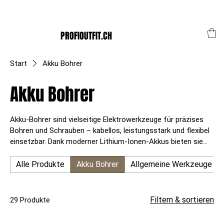
Der Schweizer Top Shop für den Profi Alltag!
PROFIOUTFIT.CH
Start
Akku Bohrer
Akku Bohrer
Akku-Bohrer sind vielseitige Elektrowerkzeuge für präzises
Bohren und Schrauben – kabellos, leistungsstark und flexibel
einsetzbar. Dank moderner Lithium-Ionen-Akkus bieten sie
hohe Laufzeiten und konstante Leistung, ideal für Bau,
Montage, Werkstatt und Heimwerken. Ob
Alle Produkte
Akku Bohrer
Allgemeine Werkzeuge
Schlagbohrschrauber, Bohrhammer oder Mini-Bohrer – Akku-
Bohrer ermöglichen effizientes Arbeiten ohne störendes
Kabel und sind in verschiedenen Spannungen (12V–20V)
Filtern & sortieren
29 Produkte
erhältlich. Robust, ergonomisch und mobil – der perfekte
Helfer für Profis und Heimwerker.