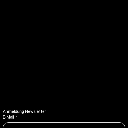
+41 79 701 47 22
info@profioutfit.ch
Rechtliches
FAQ
Impressum
Datenschutz
AGB
Rückerstattungsrichtlinie
Anmeldung Newsletter
E-Mail
*