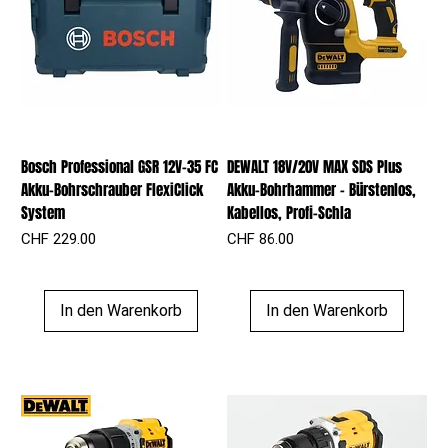
Bosch Professional GSR 12V-35 FC
DEWALT 18V/20V MAX SDS Plus
Akku-Bohrschrauber FlexiClick
Akku-Bohrhammer – Bürstenlos,
System
Kabellos, Profi-Schla
Preis
Preis
CHF 229.00
CHF 86.00
In den Warenkorb
In den Warenkorb