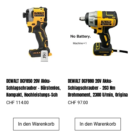
DEWALT DCF850 20V Akku-
DEWALT DCF880 20V Akku-
Schlagschrauber – Bürstenlos,
Schlagschrauber – 203 Nm
Kompakt, Hochleistungs-Sch
Drehmoment, 2300 U/min, Origina
Preis
Preis
CHF 114.00
CHF 97.00
In den Warenkorb
In den Warenkorb