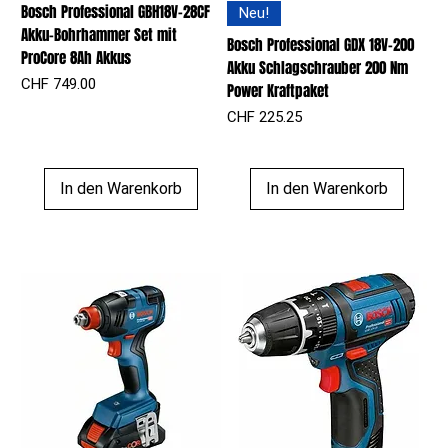
Bosch Professional GBH18V-28CF
Neu!
Akku-Bohrhammer Set mit
Bosch Professional GDX 18V-200
ProCore 8Ah Akkus
Akku Schlagschrauber 200 Nm
Preis
CHF 749.00
Power Kraftpaket
Preis
CHF 225.25
In den Warenkorb
In den Warenkorb