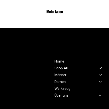
Mehr laden
PROFIOUTFIT.CH
Über Uns
Shop
Unsere Mission ist es,
Home
unübertroffene Qualität und
Shop All
Service im Bereich
Männer
Arbeitskleidung zu bieten,
Damen
damit Sie sich jeden Tag
sicher, komfortabel und
Werkzeug
professionell fühlen.
Über uns
Brünigstrasse 46
CH-6055 Alpnach