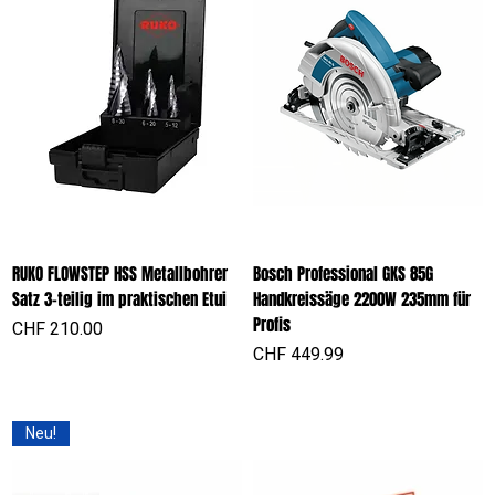
RUKO FLOWSTEP HSS Metallbohrer
Bosch Professional GKS 85G
Satz 3-teilig im praktischen Etui
Handkreissäge 2200W 235mm für
Profis
Preis
CHF 210.00
Preis
CHF 449.99
Neu!