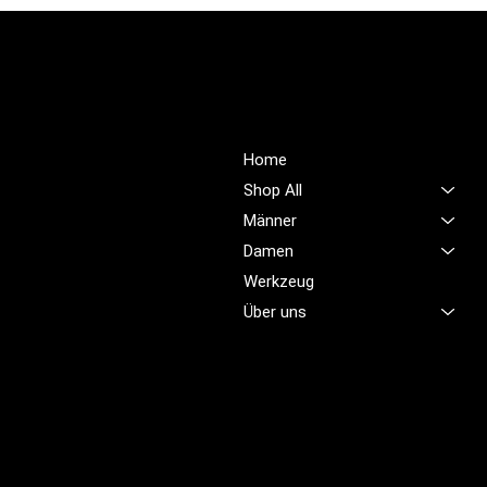
PROFIOUTFIT.CH
Über Uns
Shop
Unsere Mission ist es,
Home
unübertroffene Qualität und
Shop All
Service im Bereich
Männer
Arbeitskleidung zu bieten,
Damen
damit Sie sich jeden Tag
sicher, komfortabel und
Werkzeug
professionell fühlen.
Über uns
Brünigstrasse 46
CH-6055 Alpnach
+41 79 701 47 22
info@profioutfit.ch