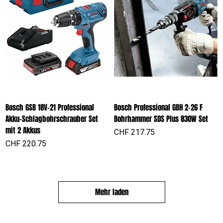
Bosch GSB 18V-21 Professional
Bosch Professional GBH 2-26 F
Akku-Schlagbohrschrauber Set
Bohrhammer SDS Plus 830W Set
mit 2 Akkus
Preis
CHF 217.75
Preis
CHF 220.75
Mehr laden