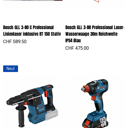
Bosch GLL 3-80 C Professional
Bosch GLL 3-80 Professional Laser-
Linienlaser inklusive BT 150 Stativ
Wasserwaage 30m Reichweite
IP54 Blau
Preis
CHF 589.50
Preis
CHF 475.00
Neu!