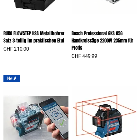
RUKO FLOWSTEP HSS Metallbohrer
Bosch Professional GKS 85G
Satz 3-teilig im praktischen Etui
Handkreissäge 2200W 235mm für
Profis
Preis
CHF 210.00
Preis
CHF 449.99
Neu!