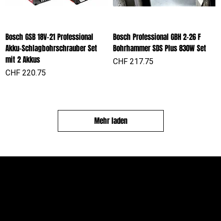
Bosch GSB 18V-21 Professional
Bosch Professional GBH 2-26 F
Akku-Schlagbohrschrauber Set
Bohrhammer SDS Plus 830W Set
mit 2 Akkus
Preis
CHF 217.75
Preis
CHF 220.75
Mehr laden
PROFIOUTFIT.CH
Über Uns
Shop