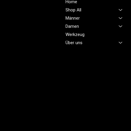
Unsere Mission ist es,
Home
unübertroffene Qualität und
Shop All
Service im Bereich
Männer
Arbeitskleidung zu bieten,
Damen
damit Sie sich jeden Tag
sicher, komfortabel und
Werkzeug
professionell fühlen.
Über uns
Brünigstrasse 46
CH-6055 Alpnach
+41 79 701 47 22
info@profioutfit.ch
Rechtliches
FAQ