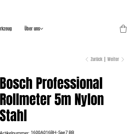
rkzeug
Über uns
Zurück
Weiter
Bosch Professional
Rollmeter 5m Nylon
Stahl
Artikelnummer:
1600A016BH-5ae7 BB
Artikelnummer: