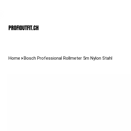
Der Schweizer Top Shop für den Profi Alltag!
PROFIOUTFIT.cH
>
Home
Bosch Professional Rollmeter 5m Nylon Stahl