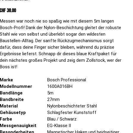
1600A016BH-
5ae7
BB
Preis
CHF 38.00
Messen war noch nie so spaßig wie mit diesem 5m langen
Bosch-Profi! Dank der Nylon-Beschichtung gleitet der robuste
Stahl wie von selbst und überlebt sogar den wildesten
Baustellen-Alltag. Der sanfte Rückzugmechanismus sorgt
dafür, dass deine Finger sicher bleiben, während du präzise
Ergebnisse lieferst. Schnapp dir dieses blaue Kraftpaket für
dein nächstes großes Projekt und zeig dem Zollstock, wer der
Boss ist!
Marke
Bosch Professional
Modellnummer
1600A016BH
Bandlänge
5m
Bandbreite
27mm
Material
Nylonbeschichteter Stahl
Gehäusetyp
Schlagfester Kunststoff
Farbe
Blau / Schwarz
Messgenauigkeit
EG-Klasse II
Besonderheiten
Magnetischer Haken und beidseitiger