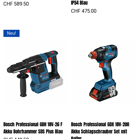
IP54 Blau
Preis
CHF 589.50
Preis
CHF 475.00
Neu!
Bosch Professional GBH 18V-26 F
Bosch Professional GDX 18V-200
Akku Bohrhammer SDS Plus Blau
Akku Schlagschrauber Set mit
Koffer