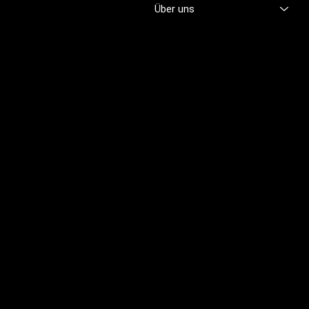
professionell fühlen.
Über uns
Brünigstrasse 46
CH-6055 Alpnach
+41 79 701 47 22
info@profioutfit.ch
Rechtliches
FAQ
Impressum
Datenschutz
AGB
Rückerstattungsrichtlinie