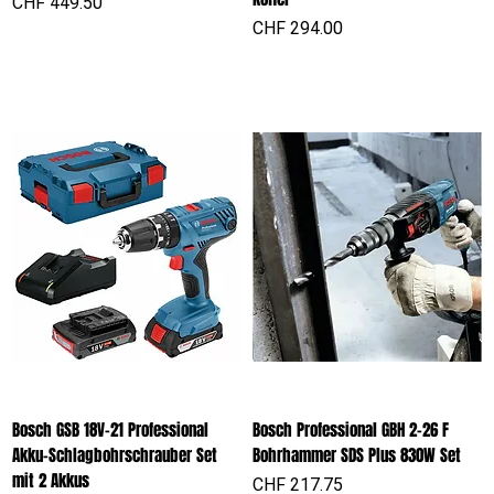
Preis
CHF 449.50
Preis
CHF 294.00
Bosch GSB 18V-21 Professional
Bosch Professional GBH 2-26 F
Akku-Schlagbohrschrauber Set
Bohrhammer SDS Plus 830W Set
mit 2 Akkus
Preis
CHF 217.75