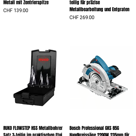
Metall mit Zentrierspitze
teilig für präzise
Metallbearbeitung und Entgraten
Preis
CHF 139.00
Preis
CHF 269.00
RUKO FLOWSTEP HSS Metallbohrer
Bosch Professional GKS 85G
Satz 3-teilig im praktischen Etui
Handkreissäge 2200W 235mm für