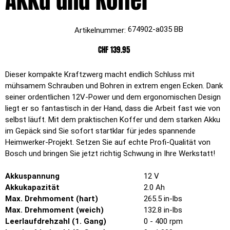
Akku und Koffer
Artikelnummer:
674902-a035 BB
Artikelnummer:
674902-
a035
BB
Preis
CHF 139.95
Dieser kompakte Kraftzwerg macht endlich Schluss mit
mühsamem Schrauben und Bohren in extrem engen Ecken. Dank
seiner ordentlichen 12V-Power und dem ergonomischen Design
liegt er so fantastisch in der Hand, dass die Arbeit fast wie von
selbst läuft. Mit dem praktischen Koffer und dem starken Akku
im Gepäck sind Sie sofort startklar für jedes spannende
Heimwerker-Projekt. Setzen Sie auf echte Profi-Qualität von
Bosch und bringen Sie jetzt richtig Schwung in Ihre Werkstatt!
Akkuspannung
12 V
Akkukapazität
2.0 Ah
Max. Drehmoment (hart)
265.5 in-lbs
Max. Drehmoment (weich)
132.8 in-lbs
Leerlaufdrehzahl (1. Gang)
0 - 400 rpm