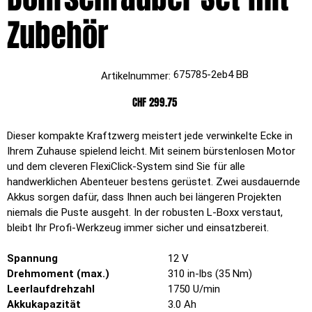
Zubehör
Artikelnummer:
675785-2eb4 BB
Artikelnummer:
675785-
2eb4
BB
Preis
CHF 299.75
Dieser kompakte Kraftzwerg meistert jede verwinkelte Ecke in
Ihrem Zuhause spielend leicht. Mit seinem bürstenlosen Motor
und dem cleveren FlexiClick-System sind Sie für alle
handwerklichen Abenteuer bestens gerüstet. Zwei ausdauernde
Akkus sorgen dafür, dass Ihnen auch bei längeren Projekten
niemals die Puste ausgeht. In der robusten L-Boxx verstaut,
bleibt Ihr Profi-Werkzeug immer sicher und einsatzbereit.
Spannung
12 V
Drehmoment (max.)
310 in-lbs (35 Nm)
Leerlaufdrehzahl
1750 U/min
Akkukapazität
3.0 Ah