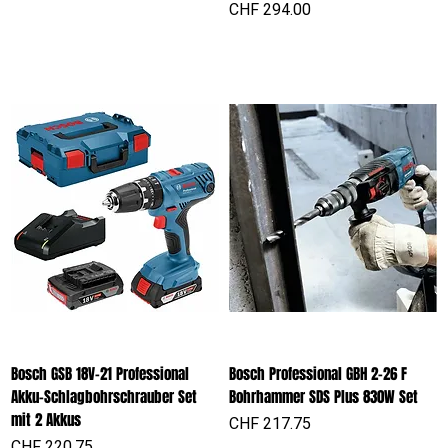
Preis
CHF 294.00
Bosch GSB 18V-21 Professional
Bosch Professional GBH 2-26 F
Akku-Schlagbohrschrauber Set
Bohrhammer SDS Plus 830W Set
mit 2 Akkus
Preis
CHF 217.75
Preis
CHF 220.75