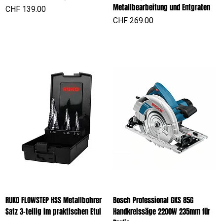
Metallbearbeitung und Entgraten
Preis
CHF 139.00
Preis
CHF 269.00
RUKO FLOWSTEP HSS Metallbohrer
Bosch Professional GKS 85G
Satz 3-teilig im praktischen Etui
Handkreissäge 2200W 235mm für