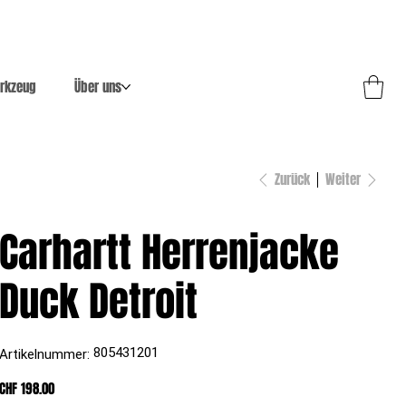
rkzeug
Über uns
Zurück
Weiter
Carhartt Herrenjacke
Duck Detroit
Artikelnummer:
805431201
Artikelnummer:
805431201
Preis
CHF 198.00