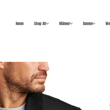
Home
Shop All
Männer
Damen
We