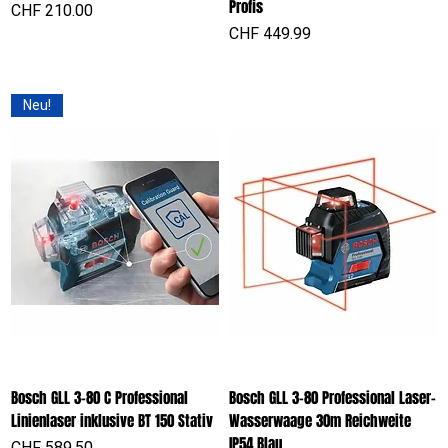
Profis
Preis
CHF 210.00
Preis
CHF 449.99
Neu!
Bosch GLL 3-80 C Professional
Bosch GLL 3-80 Professional Laser-
Linienlaser inklusive BT 150 Stativ
Wasserwaage 30m Reichweite
IP54 Blau
Preis
CHF 589.50