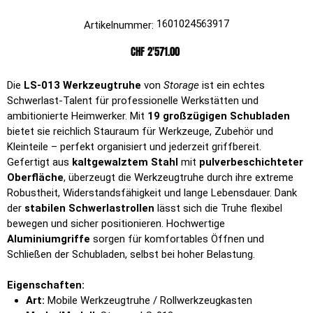
Artikelnummer:
1601024563917
Artikelnummer:
1601024563917
Preis
CHF 2'571.00
Die
LS-013 Werkzeugtruhe
von
Storage
ist ein echtes
Schwerlast-Talent für professionelle Werkstätten und
ambitionierte Heimwerker. Mit
19 großzügigen Schubladen
bietet sie reichlich Stauraum für Werkzeuge, Zubehör und
Kleinteile – perfekt organisiert und jederzeit griffbereit.
Gefertigt aus
kaltgewalztem Stahl
mit
pulverbeschichteter
Oberfläche
, überzeugt die Werkzeugtruhe durch ihre extreme
Robustheit, Widerstandsfähigkeit und lange Lebensdauer. Dank
der
stabilen Schwerlastrollen
lässt sich die Truhe flexibel
bewegen und sicher positionieren. Hochwertige
Aluminiumgriffe
sorgen für komfortables Öffnen und
Schließen der Schubladen, selbst bei hoher Belastung.
Eigenschaften:
Art:
Mobile Werkzeugtruhe / Rollwerkzeugkasten