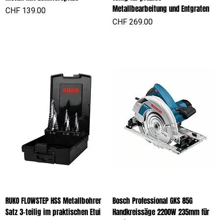
Metallbearbeitung und Entgraten
Preis
CHF 139.00
Preis
CHF 269.00
RUKO FLOWSTEP HSS Metallbohrer
Bosch Professional GKS 85G
Satz 3-teilig im praktischen Etui
Handkreissäge 2200W 235mm für