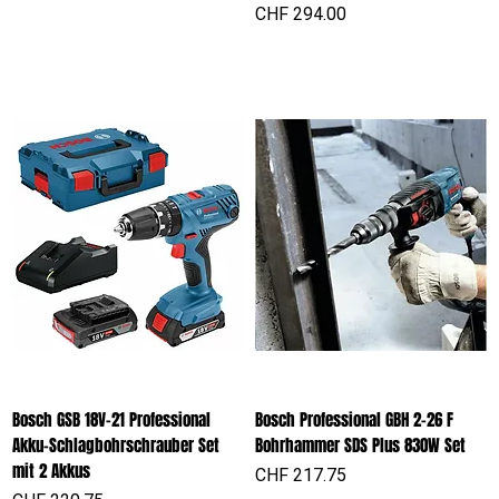
Preis
CHF 294.00
Bosch GSB 18V-21 Professional
Bosch Professional GBH 2-26 F
Akku-Schlagbohrschrauber Set
Bohrhammer SDS Plus 830W Set
mit 2 Akkus
Preis
CHF 217.75