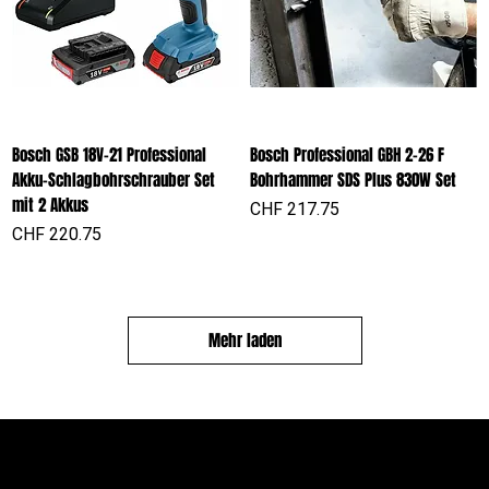
Bosch GSB 18V-21 Professional
Bosch Professional GBH 2-26 F
Akku-Schlagbohrschrauber Set
Bohrhammer SDS Plus 830W Set
mit 2 Akkus
Preis
CHF 217.75
Preis
CHF 220.75
Mehr laden
PROFIOUTFIT.CH