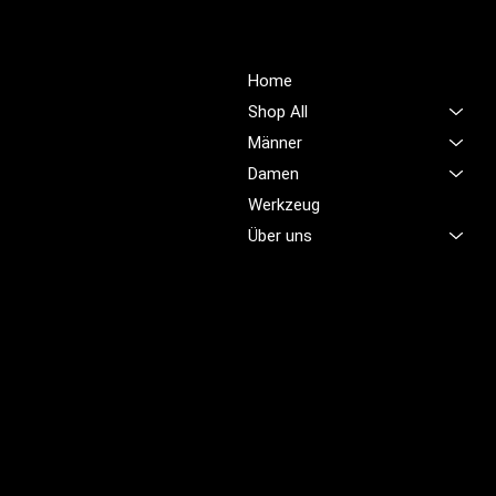
Über Uns
Shop
Unsere Mission ist es,
Home
unübertroffene Qualität und
Shop All
Service im Bereich
Männer
Arbeitskleidung zu bieten,
Damen
damit Sie sich jeden Tag
sicher, komfortabel und
Werkzeug
professionell fühlen.
Über uns
Brünigstrasse 46
CH-6055 Alpnach
+41 79 701 47 22
info@profioutfit.ch