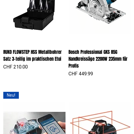
RUKO FLOWSTEP HSS Metallbohrer
Bosch Professional GKS 85G
Satz 3-teilig im praktischen Etui
Handkreissäge 2200W 235mm für
Profis
Preis
CHF 210.00
Preis
CHF 449.99
Neu!