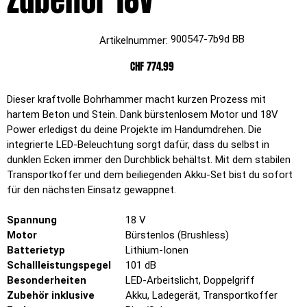
Zubehör 18V
Artikelnummer:
900547-7b9d BB
Artikelnummer:
900547-
7b9d
BB
Preis
CHF 774.99
Dieser kraftvolle Bohrhammer macht kurzen Prozess mit
hartem Beton und Stein. Dank bürstenlosem Motor und 18V
Power erledigst du deine Projekte im Handumdrehen. Die
integrierte LED-Beleuchtung sorgt dafür, dass du selbst in
dunklen Ecken immer den Durchblick behältst. Mit dem stabilen
Transportkoffer und dem beiliegenden Akku-Set bist du sofort
für den nächsten Einsatz gewappnet.
Spannung
18 V
Motor
Bürstenlos (Brushless)
Batterietyp
Lithium-Ionen
Schallleistungspegel
101 dB
Besonderheiten
LED-Arbeitslicht, Doppelgriff
Zubehör inklusive
Akku, Ladegerät, Transportkoffer