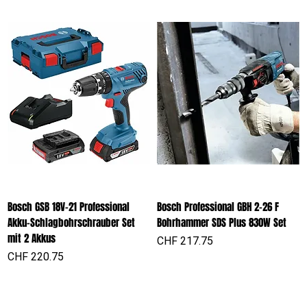
Bosch GSB 18V-21 Professional
Bosch Professional GBH 2-26 F
Akku-Schlagbohrschrauber Set
Bohrhammer SDS Plus 830W Set
mit 2 Akkus
Preis
CHF 217.75
Preis
CHF 220.75