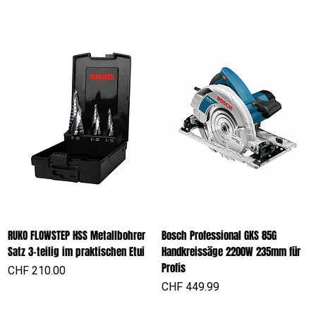
RUKO FLOWSTEP HSS Metallbohrer
Bosch Professional GKS 85G
Satz 3-teilig im praktischen Etui
Handkreissäge 2200W 235mm für
Profis
Preis
CHF 210.00
Preis
CHF 449.99