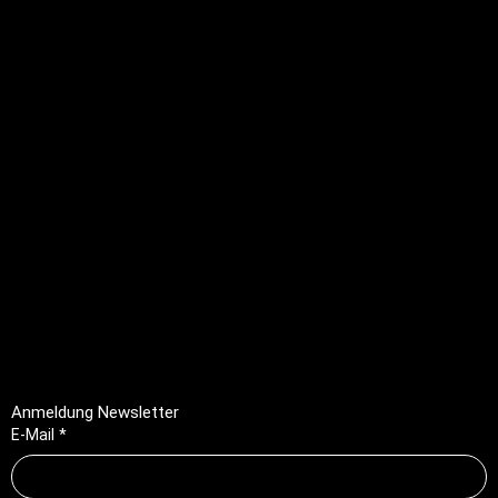
+41 79 701 47 22
info@profioutfit.ch
Rechtliches
FAQ
Impressum
Datenschutz
AGB
Rückerstattungsrichtlinie
Anmeldung Newsletter
E-Mail
*