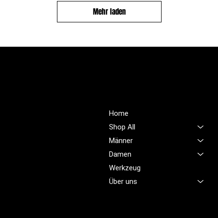
Mehr laden
PROFIOUTFIT.CH
Über Uns
Shop
Unsere Mission ist es,
Home
unübertroffene Qualität und
Shop All
Service im Bereich
Männer
Arbeitskleidung zu bieten,
Damen
damit Sie sich jeden Tag
sicher, komfortabel und
Werkzeug
professionell fühlen.
Über uns
Brünigstrasse 46
CH-6055 Alpnach