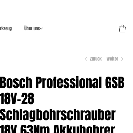
rkzeug
Über uns
Zurück
Weiter
Bosch Professional GSB
18V-28
Schlagbohrschrauber
18V 63Nm Akkubohrer