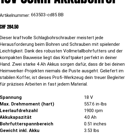
Artikelnummer:
663503-cd85 BB
Artikelnummer:
663503-
cd85
BB
Preis
CHF 284.50
Dieser kraftvolle Schlagbohrschrauber meistert jede
Herausforderung beim Bohren und Schrauben mit spielender
Leichtigkeit. Dank des robusten Vollmetallbohrfutters und der
kompakten Bauweise liegt das Kraftpaket perfekt in deiner
Hand. Zwei starke 4 Ah Akkus sorgen dafür, dass dir bei deinen
Heimwerker-Projekten niemals die Puste ausgeht. Geliefert im
stabilen Koffer, ist dieses Profi-Werkzeug dein treuer Begleiter
für präzises Arbeiten in fast jedem Material.
Spannung
18 V
Max. Drehmoment (hart)
557.6 in-lbs
Leerlaufdrehzahl
1900 rpm
Akkukapazität
4.0 Ah
Bohrfutterspannbereich
0.51 inches
Gewicht inkl. Akku
3.53 lbs