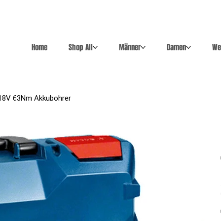
Home
Shop All
Männer
Damen
We
 18V 63Nm Akkubohrer