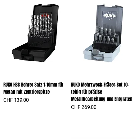
RUKO HSS Bohrer Satz 1-10mm für
RUKO Mehrzweck-Fräser-Set 10-
Metall mit Zentrierspitze
teilig für präzise
Metallbearbeitung und Entgraten
Preis
CHF 139.00
Preis
CHF 269.00