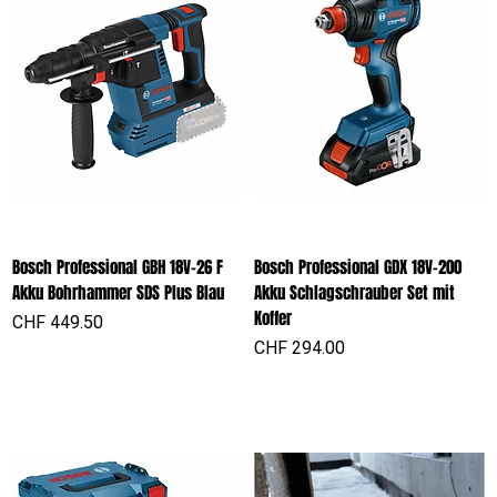
Bosch Professional GBH 18V-26 F
Bosch Professional GDX 18V-200
Akku Bohrhammer SDS Plus Blau
Akku Schlagschrauber Set mit
Koffer
Preis
CHF 449.50
Preis
CHF 294.00