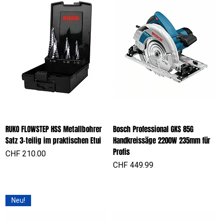
RUKO FLOWSTEP HSS Metallbohrer
Bosch Professional GKS 85G
Satz 3-teilig im praktischen Etui
Handkreissäge 2200W 235mm für
Profis
Preis
CHF 210.00
Preis
CHF 449.99
Neu!