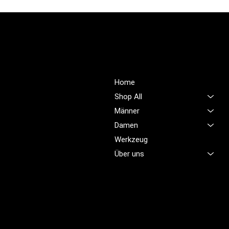
PROFIOUTFIT.CH
Über Uns
Shop
Unsere Mission ist es,
Home
unübertroffene Qualität und
Shop All
Service im Bereich
Männer
Arbeitskleidung zu bieten,
Damen
damit Sie sich jeden Tag
sicher, komfortabel und
Werkzeug
professionell fühlen.
Über uns
Brünigstrasse 46
CH-6055 Alpnach
+41 79 701 47 22
info@profioutfit.ch