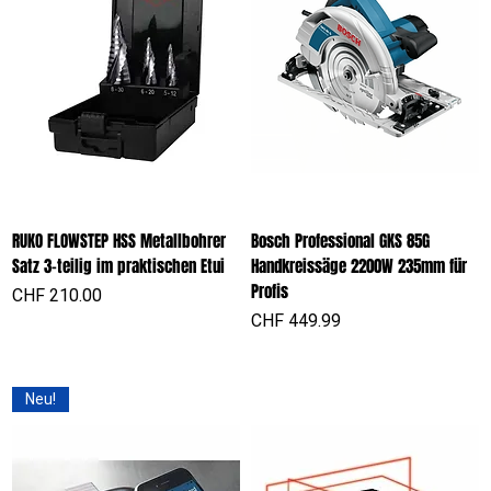
RUKO FLOWSTEP HSS Metallbohrer
Bosch Professional GKS 85G
Satz 3-teilig im praktischen Etui
Handkreissäge 2200W 235mm für
Profis
Preis
CHF 210.00
Preis
CHF 449.99
Neu!