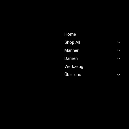
PROFIOUTFIT.CH
Über Uns
Shop
Unsere Mission ist es,
Home
unübertroffene Qualität und
Shop All
Service im Bereich
Männer
Arbeitskleidung zu bieten,
Damen
damit Sie sich jeden Tag
sicher, komfortabel und
Werkzeug
professionell fühlen.
Über uns
Brünigstrasse 46
CH-6055 Alpnach
+41 79 701 47 22
info@profioutfit.ch