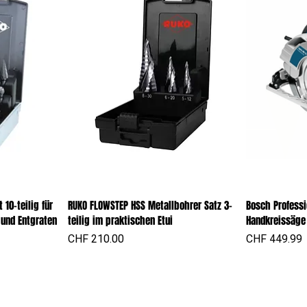
10-teilig für
RUKO FLOWSTEP HSS Metallbohrer Satz 3-
Bosch Professi
ht
Schnellansicht
S
 und Entgraten
teilig im praktischen Etui
Handkreissäge
Preis
Preis
CHF 210.00
CHF 449.99