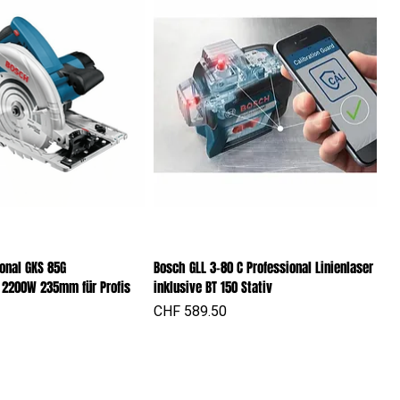
onal GKS 85G
Bosch GLL 3-80 C Professional Linienlaser
chnellansicht
Schnellansicht
 2200W 235mm für Profis
inklusive BT 150 Stativ
Preis
CHF 589.50