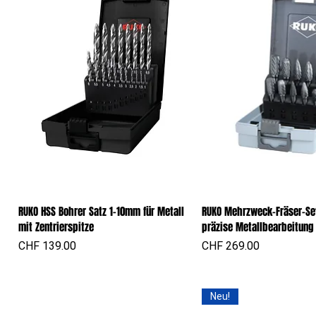
RUKO HSS Bohrer Satz 1-10mm für Metall
RUKO Mehrzweck-Fräser-Set 
Schnellansicht
Schnellansic
mit Zentrierspitze
präzise Metallbearbeitung
Preis
Preis
CHF 139.00
CHF 269.00
Neu!