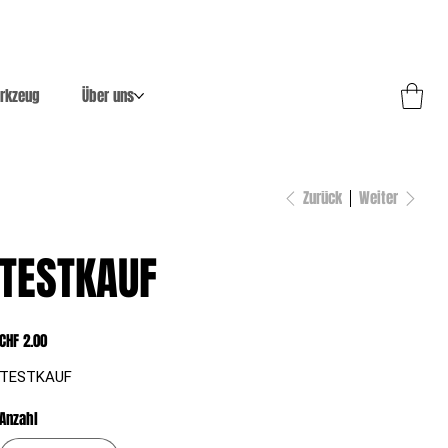
rkzeug
Über uns
Zurück
Weiter
TESTKAUF
Preis
CHF 2.00
TESTKAUF
Anzahl