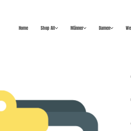
Home
Shop All
Männer
Damen
We