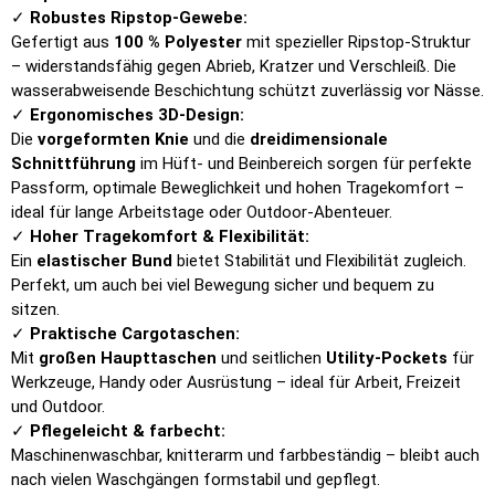
✓
Robustes Ripstop-Gewebe:
Gefertigt aus
100 % Polyester
mit spezieller Ripstop-Struktur
– widerstandsfähig gegen Abrieb, Kratzer und Verschleiß. Die
wasserabweisende Beschichtung schützt zuverlässig vor Nässe.
✓
Ergonomisches 3D-Design:
Die
vorgeformten Knie
und die
dreidimensionale
Schnittführung
im Hüft- und Beinbereich sorgen für perfekte
Passform, optimale Beweglichkeit und hohen Tragekomfort –
ideal für lange Arbeitstage oder Outdoor-Abenteuer.
✓
Hoher Tragekomfort & Flexibilität:
Ein
elastischer Bund
bietet Stabilität und Flexibilität zugleich.
Perfekt, um auch bei viel Bewegung sicher und bequem zu
sitzen.
✓
Praktische Cargotaschen:
Mit
großen Haupttaschen
und seitlichen
Utility-Pockets
für
Werkzeuge, Handy oder Ausrüstung – ideal für Arbeit, Freizeit
und Outdoor.
✓
Pflegeleicht & farbecht:
Maschinenwaschbar, knitterarm und farbbeständig – bleibt auch
nach vielen Waschgängen formstabil und gepflegt.