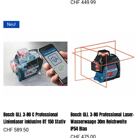
Preis
CHF 449.99
Neu!
Bosch GLL 3-80 C Professional
Bosch GLL 3-80 Professional Laser-
Linienlaser inklusive BT 150 Stativ
Wasserwaage 30m Reichweite
IP54 Blau
Preis
CHF 589.50
Preis
CHF 475.00