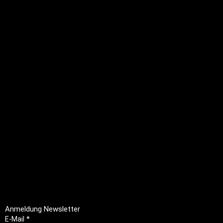
Brünigstrasse 46
CH-6055 Alpnach
+41 79 701 47 22
info@profioutfit.ch
Rechtliches
FAQ
Impressum
Datenschutz
AGB
Rückerstattungsrichtlinie
Anmeldung Newsletter
E-Mail
*