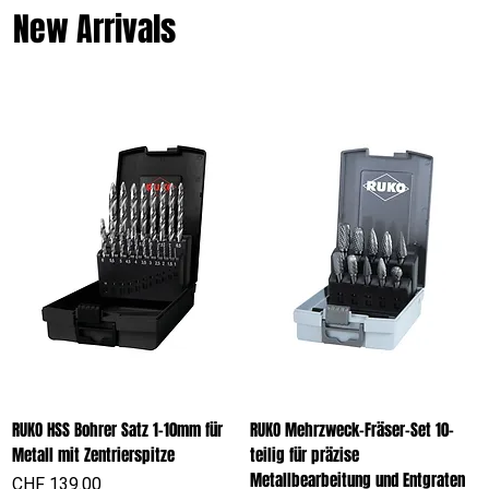
New Arrivals
RUKO HSS Bohrer Satz 1-10mm für
RUKO Mehrzweck-Fräser-Set 10-
Metall mit Zentrierspitze
teilig für präzise
Metallbearbeitung und Entgraten
Preis
CHF 139.00