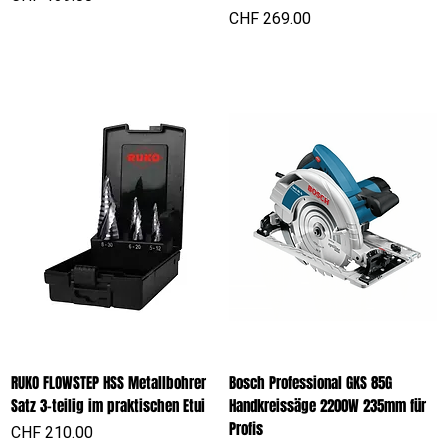
Preis
CHF 269.00
RUKO FLOWSTEP HSS Metallbohrer
Bosch Professional GKS 85G
Satz 3-teilig im praktischen Etui
Handkreissäge 2200W 235mm für
Profis
Preis
CHF 210.00