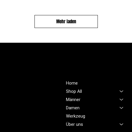
Mehr laden
PROFIOUTFIT.CH
Über Uns
Shop
Unsere Mission ist es,
Home
unübertroffene Qualität und
Shop All
Service im Bereich
Männer
Arbeitskleidung zu bieten,
Damen
damit Sie sich jeden Tag
sicher, komfortabel und
Werkzeug
professionell fühlen.
Über uns